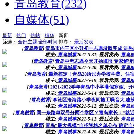
青岛教育
(232)
自媒体
(51)
最新
|
热门
|
热帖
|
精华
|
新窗
筛选：
全部主题
全部时间
排序：
最后发表
[
青岛教育
]
青岛市内三区小升初一志愿录取完成 进热
楼主:
青岛城事
2021-5-31
|
最后发表:
青岛
[
青岛教育
]
青岛中考志愿今天开始填报 专家解读
楼主:
青岛城事
2021-5-20
|
最后发表:
青岛
[
青岛教育
]
最新核定！青岛28所民办学校学费、住
楼主:
青岛城事
2021-5-19
|
最后发表:
青岛
[
青岛教育
]
2021-2022学年青岛中小学暑假寒假、
楼主:
青岛城事
2021-5-14
|
最后发表:
青岛
[
青岛教育
]
李沧区沧海路小学夜间施工噪音大 建
楼主:
青岛城事
2021-5-12
|
最后发表:
青岛
[
青岛教育
]
同一条路单双号分两个学区？青岛家长：“就近
楼主:
青岛城事
2021-5-11
|
最后发表:
青岛
[
青岛教育
]
青岛“最大规模”自招资格名单公布 确定自招
楼主:
青岛城事
2021-4-20
|
最后发表:
青岛