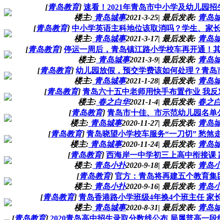
[
青岛教育
]
速看！2021年青岛市中小学及幼儿园
楼主:
青岛城事
2021-3-25
|
最后发表:
青岛
[
青岛教育
]
中小学英语主科地位该取消吗？学生、家
楼主:
青岛城事
2021-3-17
|
最后发表:
青岛
[
青岛教育
]
停运一周后，青岛镇江路小学校车再开通！
楼主:
青岛城事
2021-3-9
|
最后发表:
青岛
[
青岛教育
]
幼儿园放假，预交学费该如何处理？青岛
楼主:
青岛城事
2021-1-28
|
最后发表:
青岛
[
青岛教育
]
青岛六十五中老师用快手布置作业 我
楼主:
春之白华
2021-1-4
|
最后发表:
春之
[
青岛教育
]
青岛市十佳、市示范幼儿园名单
楼主:
青岛城事
2020-11-27
|
最后发表:
青岛
[
青岛教育
]
青岛晓望小学校车服务“一刀切” 愁煞
楼主:
青岛城事
2020-11-24
|
最后发表:
青岛
[
青岛教育
]
西海岸一中学初三上高中衔接课 
楼主:
青岛小扑
2020-9-18
|
最后发表:
青岛
[
青岛教育
]
官方：青岛将再建五个教育集
楼主:
青岛小扑
2020-9-16
|
最后发表:
青岛
[
青岛教育
]
青岛香港路小学班级4年换4个班主任 家
楼主:
青岛城事
2020-8-31
|
最后发表:
青岛
[
青岛教育
]
2020青岛高中招生录取分数线公布 局属普高一段线2