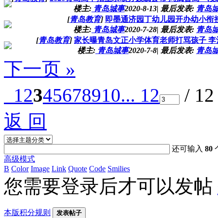
楼主:
青岛城事
2020-8-13
|
最后发表:
青岛
[
青岛教育
]
即墨通济园丁幼儿园开办幼小衔接
楼主:
青岛城事
2020-7-28
|
最后发表:
青岛
[
青岛教育
]
家长曝青岛文正小学体育老师打骂孩子 李
楼主:
青岛城事
2020-7-8
|
最后发表:
青岛
下一页 »
1
2
3
4
5
6
7
8
9
10
... 12
/ 1
返 回
还可输入
80
高级模式
B
Color
Image
Link
Quote
Code
Smilies
您需要登录后才可以发帖
本版积分规则
发表帖子