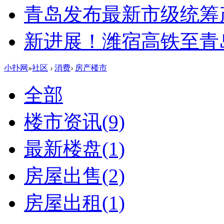
青岛发布最新市级统筹
新进展！潍宿高铁至青
小扑网
»
社区
›
消费
›
房产楼市
全部
楼市资讯
(9)
最新楼盘
(1)
房屋出售
(2)
房屋出租
(1)