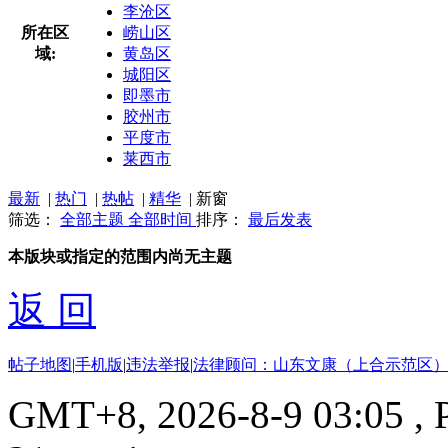
李沧区
所在区
崂山区
域:
黄岛区
城阳区
即墨市
胶州市
平度市
莱西市
最新
|
热门
|
热帖
|
精华
|
新窗
筛选：
全部主题
全部时间
排序：
最后发表
本版块或指定的范围内尚无主题
返 回
帖子地图
|
手机版
|
违法举报
|
法律顾问：山东文康（上合示范区）
GMT+8, 2026-8-9 03:05
, 