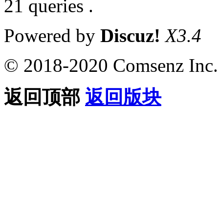
21 queries .
Powered by
Discuz!
X3.4
© 2018-2020 Comsenz Inc.
返回顶部
返回版块