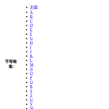
不限
A
B
C
D
E
F
G
H
I
J
K
L
字母检
M
索:
N
O
P
Q
R
S
T
U
V
W