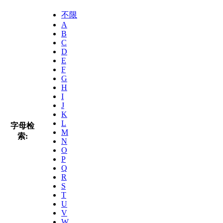
不限
A
B
C
D
E
F
G
H
I
J
K
L
字母检
M
索:
N
O
P
Q
R
S
T
U
V
W