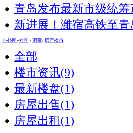
青岛发布最新市级统筹
新进展！潍宿高铁至青
小扑网
»
社区
›
消费
›
房产楼市
全部
楼市资讯
(9)
最新楼盘
(1)
房屋出售
(1)
房屋出租
(1)