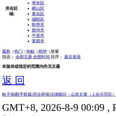
李沧区
所在区
崂山区
域:
黄岛区
城阳区
即墨市
胶州市
平度市
莱西市
最新
|
热门
|
热帖
|
精华
|
新窗
筛选：
全部主题
全部时间
排序：
最后发表
本版块或指定的范围内尚无主题
返 回
帖子地图
|
手机版
|
违法举报
|
法律顾问：山东文康（上合示范区）
GMT+8, 2026-8-9 00:09
, 