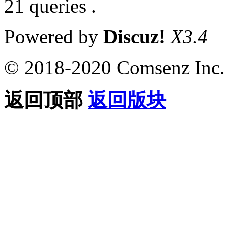
21 queries .
Powered by
Discuz!
X3.4
© 2018-2020 Comsenz Inc.
返回顶部
返回版块