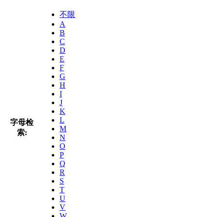
不限
A
B
C
D
E
F
G
H
I
J
K
L
字母检
M
索:
N
O
P
Q
R
S
T
U
V
W