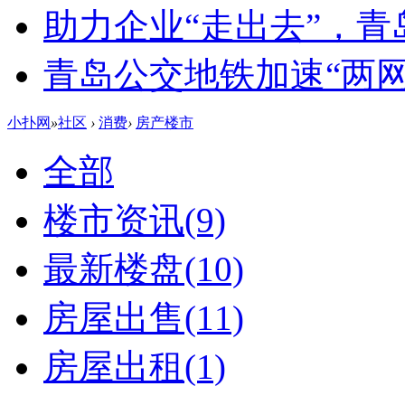
助力企业“走出去”，
青岛公交地铁加速“两网融
小扑网
»
社区
›
消费
›
房产楼市
全部
楼市资讯
(9)
最新楼盘
(10)
房屋出售
(11)
房屋出租
(1)