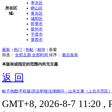
李沧区
所在区
崂山区
域:
黄岛区
城阳区
即墨市
胶州市
平度市
莱西市
最新
|
热门
|
热帖
|
精华
|
新窗
筛选：
全部主题
全部时间
排序：
最后发表
本版块或指定的范围内尚无主题
返 回
帖子地图
|
手机版
|
违法举报
|
法律顾问：山东文康（上合示范区）
GMT+8, 2026-8-7 11:20
, 