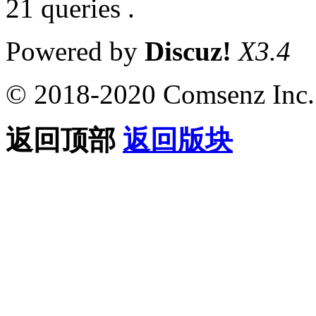
21 queries .
Powered by
Discuz!
X3.4
© 2018-2020 Comsenz Inc.
返回顶部
返回版块