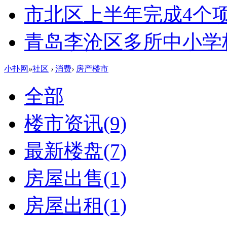
市北区上半年完成4个
青岛李沧区多所中小学校
小扑网
»
社区
›
消费
›
房产楼市
全部
楼市资讯
(9)
最新楼盘
(7)
房屋出售
(1)
房屋出租
(1)