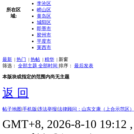
李沧区
所在区
崂山区
域:
黄岛区
城阳区
即墨市
胶州市
平度市
莱西市
最新
|
热门
|
热帖
|
精华
|
新窗
筛选：
全部主题
全部时间
排序：
最后发表
本版块或指定的范围内尚无主题
返 回
帖子地图
|
手机版
|
违法举报
|
法律顾问：山东文康（上合示范区）
GMT+8, 2026-8-10 19:12
,