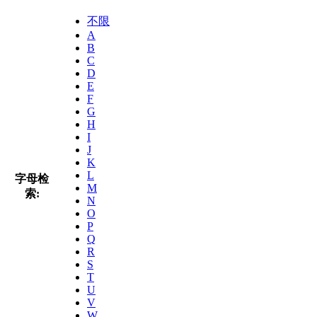
不限
A
B
C
D
E
F
G
H
I
J
K
L
字母检
M
索:
N
O
P
Q
R
S
T
U
V
W