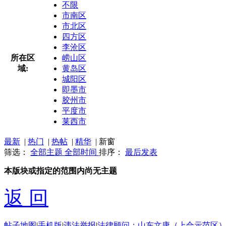
不限
市南区
市北区
四方区
李沧区
所在区
崂山区
域:
黄岛区
城阳区
即墨市
胶州市
平度市
莱西市
最新
|
热门
|
热帖
|
精华
|
新窗
筛选：
全部主题
全部时间
排序：
最后发表
本版块或指定的范围内尚无主题
返 回
帖子地图
|
手机版
|
违法举报
|
法律顾问：山东文康（上合示范区）