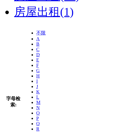
房屋出租
(1)
不限
A
B
C
D
E
F
G
H
I
J
K
L
字母检
M
索:
N
O
P
Q
R