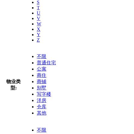
S
T
U
V
W
X
Y
Z
不限
普通住宅
公寓
商住
物业类
商铺
型:
别墅
写字楼
洋房
仓库
其他
不限