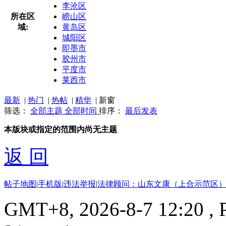
李沧区
所在区
崂山区
域:
黄岛区
城阳区
即墨市
胶州市
平度市
莱西市
最新
|
热门
|
热帖
|
精华
|
新窗
筛选：
全部主题
全部时间
排序：
最后发表
本版块或指定的范围内尚无主题
返 回
帖子地图
|
手机版
|
违法举报
|
法律顾问：山东文康（上合示范区）
GMT+8, 2026-8-7 12:20
, 