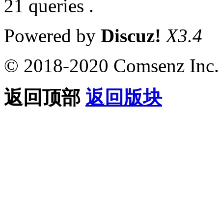
21 queries .
Powered by
Discuz!
X3.4
© 2018-2020 Comsenz Inc.
返回顶部
返回版块