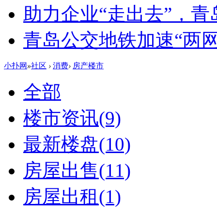
助力企业“走出去”，
青岛公交地铁加速“两网融
小扑网
»
社区
›
消费
›
房产楼市
全部
楼市资讯
(9)
最新楼盘
(10)
房屋出售
(11)
房屋出租
(1)