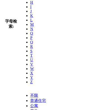
H
I
J
K
L
字母检
M
索:
N
O
P
Q
R
S
T
U
V
W
X
Y
Z
不限
普通住宅
公寓