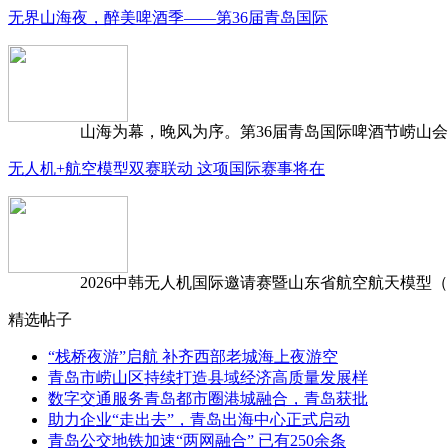
无界山海夜，醉美啤酒季——第36届青岛国际
山海为幕，晚风为序。第36届青岛国际啤酒节崂山会场，
无人机+航空模型双赛联动 这项国际赛事将在
2026中韩无人机国际邀请赛暨山东省航空航天模型（含无
精选帖子
“栈桥夜游”启航 补齐西部老城海上夜游空
青岛市崂山区持续打造县域经济高质量发展样
数字交通服务青岛都市圈港城融合，青岛获批
助力企业“走出去”，青岛出海中心正式启动
青岛公交地铁加速“两网融合” 已有250余条