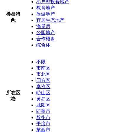
小户型投资地产
教育地产
楼盘特
旅游地产
色:
宜居生态地产
海景房
公园地产
合作楼盘
综合体
不限
市南区
市北区
四方区
李沧区
所在区
崂山区
域:
黄岛区
城阳区
即墨市
胶州市
平度市
莱西市