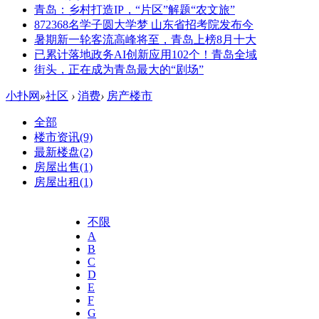
青岛：乡村打造IP，“片区”解题“农文旅”
872368名学子圆大学梦 山东省招考院发布今
暑期新一轮客流高峰将至，青岛上榜8月十大
已累计落地政务AI创新应用102个！青岛全域
街头，正在成为青岛最大的“剧场”
小扑网
»
社区
›
消费
›
房产楼市
全部
楼市资讯
(9)
最新楼盘
(2)
房屋出售
(1)
房屋出租
(1)
不限
A
B
C
D
E
F
G