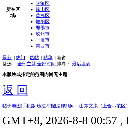
李沧区
所在区
崂山区
域:
黄岛区
城阳区
即墨市
胶州市
平度市
莱西市
最新
|
热门
|
热帖
|
精华
|
新窗
筛选：
全部主题
全部时间
排序：
最后发表
本版块或指定的范围内尚无主题
返 回
帖子地图
|
手机版
|
违法举报
|
法律顾问：山东文康（上合示范区）
GMT+8, 2026-8-8 00:57
, 