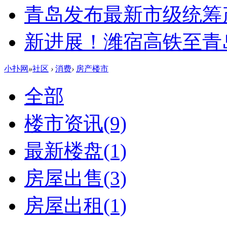
青岛发布最新市级统筹
新进展！潍宿高铁至青
小扑网
»
社区
›
消费
›
房产楼市
全部
楼市资讯
(9)
最新楼盘
(1)
房屋出售
(3)
房屋出租
(1)