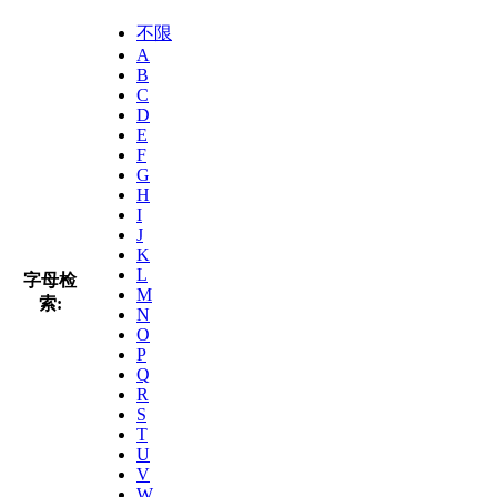
不限
A
B
C
D
E
F
G
H
I
J
K
L
字母检
M
索:
N
O
P
Q
R
S
T
U
V
W