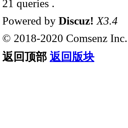
21 queries .
Powered by
Discuz!
X3.4
© 2018-2020 Comsenz Inc.
返回顶部
返回版块