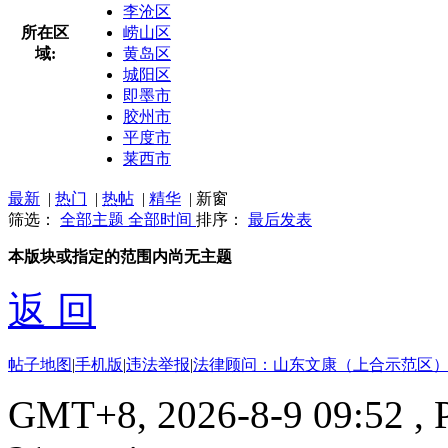
李沧区
所在区
崂山区
域:
黄岛区
城阳区
即墨市
胶州市
平度市
莱西市
最新
|
热门
|
热帖
|
精华
|
新窗
筛选：
全部主题
全部时间
排序：
最后发表
本版块或指定的范围内尚无主题
返 回
帖子地图
|
手机版
|
违法举报
|
法律顾问：山东文康（上合示范区）
GMT+8, 2026-8-9 09:52
, 