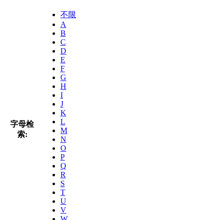
不限
A
B
C
D
E
F
G
H
I
J
K
L
字母检
M
索:
N
O
P
Q
R
S
T
U
V
W