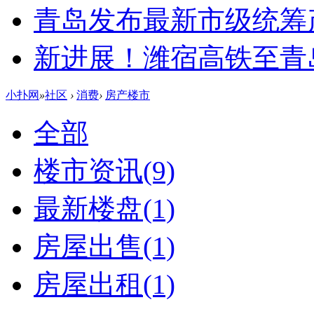
青岛发布最新市级统筹
新进展！潍宿高铁至青
小扑网
»
社区
›
消费
›
房产楼市
全部
楼市资讯
(9)
最新楼盘
(1)
房屋出售
(1)
房屋出租
(1)