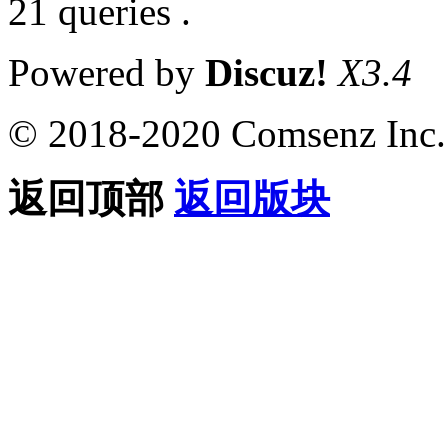
21 queries .
Powered by
Discuz!
X3.4
© 2018-2020 Comsenz Inc.
返回顶部
返回版块