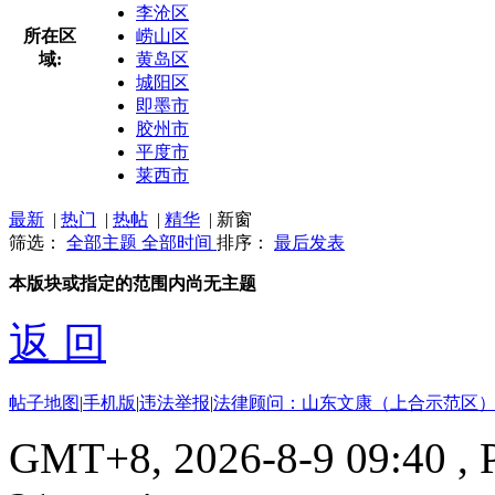
李沧区
所在区
崂山区
域:
黄岛区
城阳区
即墨市
胶州市
平度市
莱西市
最新
|
热门
|
热帖
|
精华
|
新窗
筛选：
全部主题
全部时间
排序：
最后发表
本版块或指定的范围内尚无主题
返 回
帖子地图
|
手机版
|
违法举报
|
法律顾问：山东文康（上合示范区）
GMT+8, 2026-8-9 09:40
, 