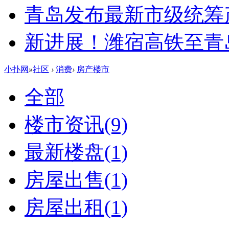
青岛发布最新市级统筹
新进展！潍宿高铁至青
小扑网
»
社区
›
消费
›
房产楼市
全部
楼市资讯
(9)
最新楼盘
(1)
房屋出售
(1)
房屋出租
(1)