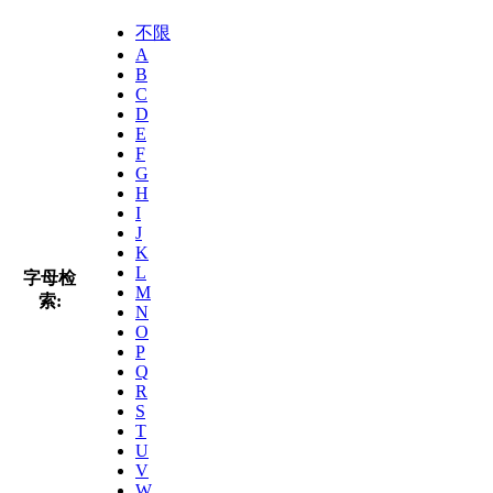
不限
A
B
C
D
E
F
G
H
I
J
K
L
字母检
M
索:
N
O
P
Q
R
S
T
U
V
W