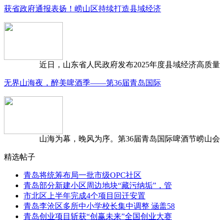
获省政府通报表扬！崂山区持续打造县域经济
近日，山东省人民政府发布2025年度县域经济高质量发
无界山海夜，醉美啤酒季——第36届青岛国际
山海为幕，晚风为序。第36届青岛国际啤酒节崂山会场，
精选帖子
青岛将统筹布局一批市级OPC社区
青岛部分新建小区周边地块“藏污纳垢”，管
市北区上半年完成4个项目回迁安置
青岛李沧区多所中小学校长集中调整 涵盖58
青岛创业项目斩获“创赢未来”全国创业大赛