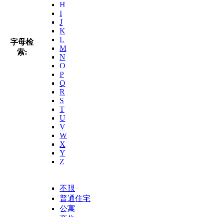
H
I
J
K
L
字母检
M
索:
N
O
P
Q
R
S
T
U
V
W
X
Y
Z
不限
普通住宅
公寓