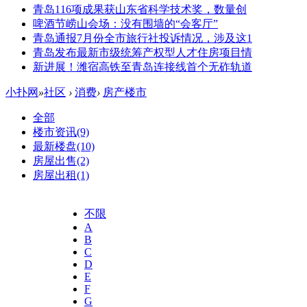
青岛116项成果获山东省科学技术奖，数量创
啤酒节崂山会场：没有围墙的“会客厅”
青岛通报7月份全市旅行社投诉情况，涉及这1
青岛发布最新市级统筹产权型人才住房项目情
新进展！潍宿高铁至青岛连接线首个无砟轨道
小扑网
»
社区
›
消费
›
房产楼市
全部
楼市资讯
(9)
最新楼盘
(10)
房屋出售
(2)
房屋出租
(1)
不限
A
B
C
D
E
F
G