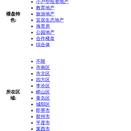
小户型投资地产
教育地产
楼盘特
旅游地产
色:
宜居生态地产
海景房
公园地产
合作楼盘
综合体
不限
市南区
市北区
四方区
李沧区
所在区
崂山区
域:
黄岛区
城阳区
即墨市
胶州市
平度市
莱西市