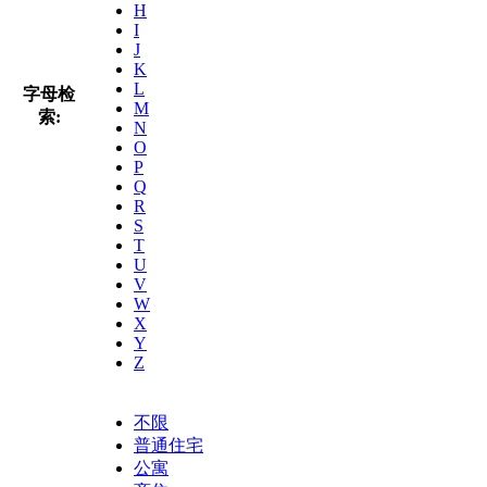
H
I
J
K
L
字母检
M
索:
N
O
P
Q
R
S
T
U
V
W
X
Y
Z
不限
普通住宅
公寓