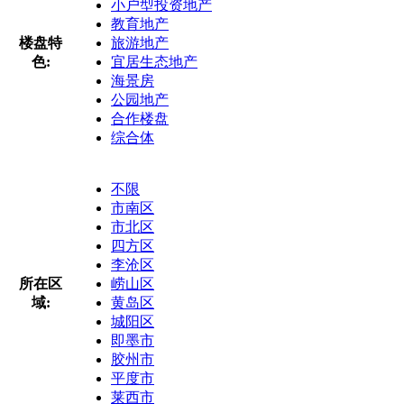
小户型投资地产
教育地产
楼盘特
旅游地产
色:
宜居生态地产
海景房
公园地产
合作楼盘
综合体
不限
市南区
市北区
四方区
李沧区
所在区
崂山区
域:
黄岛区
城阳区
即墨市
胶州市
平度市
莱西市