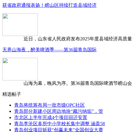
获省政府通报表扬！崂山区持续打造县域经济
近日，山东省人民政府发布2025年度县域经济高质量发
无界山海夜，醉美啤酒季——第36届青岛国际
山海为幕，晚风为序。第36届青岛国际啤酒节崂山会场，
精选帖子
青岛将统筹布局一批市级OPC社区
青岛部分新建小区周边地块“藏污纳垢”，管
市北区上半年完成4个项目回迁安置
青岛李沧区多所中小学校长集中调整 涵盖58
青岛创业项目斩获“创赢未来”全国创业大赛