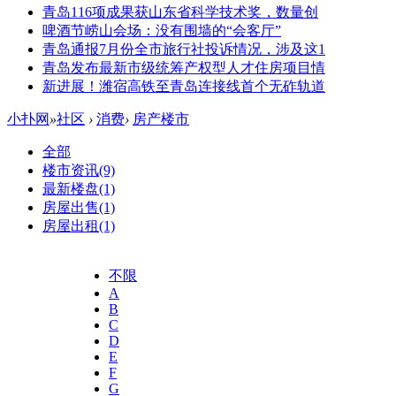
青岛116项成果获山东省科学技术奖，数量创
啤酒节崂山会场：没有围墙的“会客厅”
青岛通报7月份全市旅行社投诉情况，涉及这1
青岛发布最新市级统筹产权型人才住房项目情
新进展！潍宿高铁至青岛连接线首个无砟轨道
小扑网
»
社区
›
消费
›
房产楼市
全部
楼市资讯
(9)
最新楼盘
(1)
房屋出售
(1)
房屋出租
(1)
不限
A
B
C
D
E
F
G