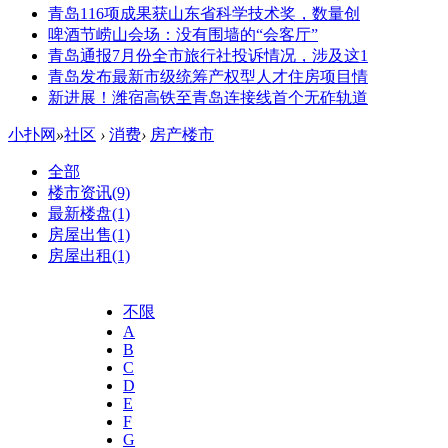
青岛116项成果获山东省科学技术奖，数量创
啤酒节崂山会场：没有围墙的“会客厅”
青岛通报7月份全市旅行社投诉情况，涉及这1
青岛发布最新市级统筹产权型人才住房项目情
新进展！潍宿高铁至青岛连接线首个无砟轨道
小扑网
»
社区
›
消费
›
房产楼市
全部
楼市资讯
(9)
最新楼盘
(1)
房屋出售
(1)
房屋出租
(1)
不限
A
B
C
D
E
F
G