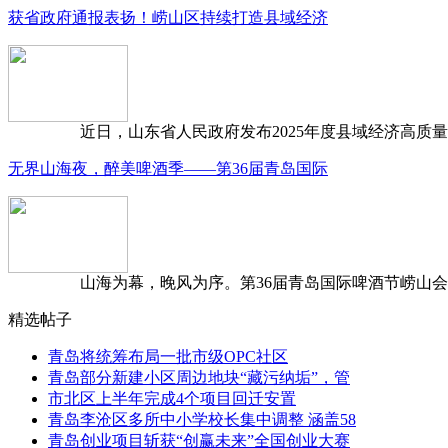
获省政府通报表扬！崂山区持续打造县域经济
近日，山东省人民政府发布2025年度县域经济高质量发
无界山海夜，醉美啤酒季——第36届青岛国际
山海为幕，晚风为序。第36届青岛国际啤酒节崂山会场，
精选帖子
青岛将统筹布局一批市级OPC社区
青岛部分新建小区周边地块“藏污纳垢”，管
市北区上半年完成4个项目回迁安置
青岛李沧区多所中小学校长集中调整 涵盖58
青岛创业项目斩获“创赢未来”全国创业大赛