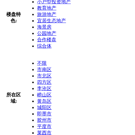
小户型投资地产
教育地产
楼盘特
旅游地产
色:
宜居生态地产
海景房
公园地产
合作楼盘
综合体
不限
市南区
市北区
四方区
李沧区
所在区
崂山区
域:
黄岛区
城阳区
即墨市
胶州市
平度市
莱西市