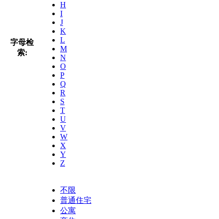
H
I
J
K
L
字母检
M
索:
N
O
P
Q
R
S
T
U
V
W
X
Y
Z
不限
普通住宅
公寓