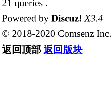
21 queries .
Powered by
Discuz!
X3.4
© 2018-2020 Comsenz Inc.
返回顶部
返回版块