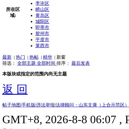
李沧区
所在区
崂山区
域:
黄岛区
城阳区
即墨市
胶州市
平度市
莱西市
最新
|
热门
|
热帖
|
精华
|
新窗
筛选：
全部主题
全部时间
排序：
最后发表
本版块或指定的范围内尚无主题
返 回
帖子地图
|
手机版
|
违法举报
|
法律顾问：山东文康（上合示范区）
GMT+8, 2026-8-8 06:07
, 