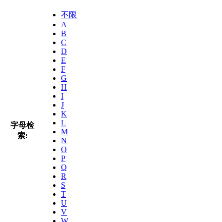
不限
A
B
C
D
E
F
G
H
I
J
K
L
字母检
M
索:
N
O
P
Q
R
S
T
U
V
W