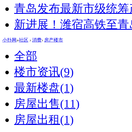
青岛发布最新市级统筹
新进展！潍宿高铁至青
小扑网
»
社区
›
消费
›
房产楼市
全部
楼市资讯
(9)
最新楼盘
(1)
房屋出售
(11)
房屋出租
(1)