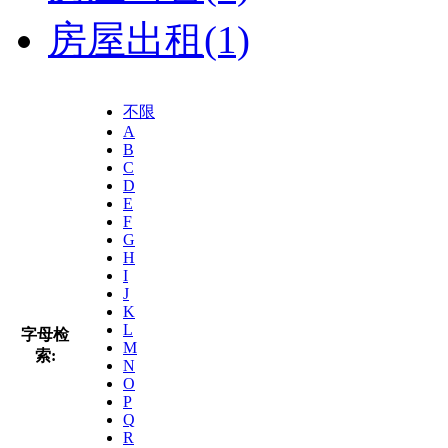
房屋出租
(1)
不限
A
B
C
D
E
F
G
H
I
J
K
L
字母检
M
索:
N
O
P
Q
R