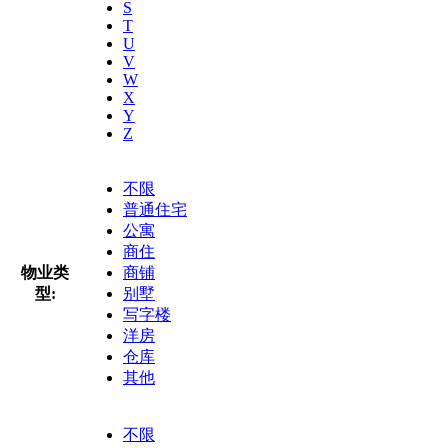
S
T
U
V
W
X
Y
Z
不限
普通住宅
公寓
商住
物业类
商铺
型:
别墅
写字楼
洋房
仓库
其他
不限