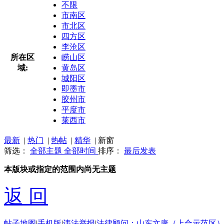
不限
市南区
市北区
四方区
李沧区
所在区
崂山区
域:
黄岛区
城阳区
即墨市
胶州市
平度市
莱西市
最新
|
热门
|
热帖
|
精华
|
新窗
筛选：
全部主题
全部时间
排序：
最后发表
本版块或指定的范围内尚无主题
返 回
帖子地图
|
手机版
|
违法举报
|
法律顾问：山东文康（上合示范区）