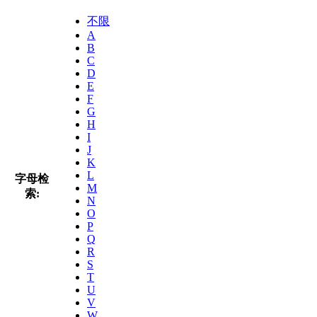
不限
A
B
C
D
E
F
G
H
I
J
K
L
字母检
M
索:
N
O
P
Q
R
S
T
U
V
W