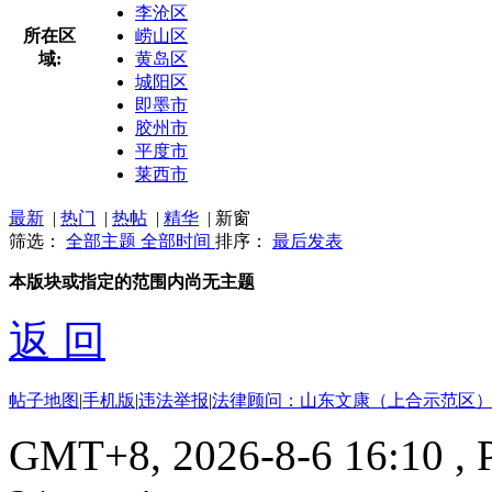
李沧区
所在区
崂山区
域:
黄岛区
城阳区
即墨市
胶州市
平度市
莱西市
最新
|
热门
|
热帖
|
精华
|
新窗
筛选：
全部主题
全部时间
排序：
最后发表
本版块或指定的范围内尚无主题
返 回
帖子地图
|
手机版
|
违法举报
|
法律顾问：山东文康（上合示范区）
GMT+8, 2026-8-6 16:10
, 