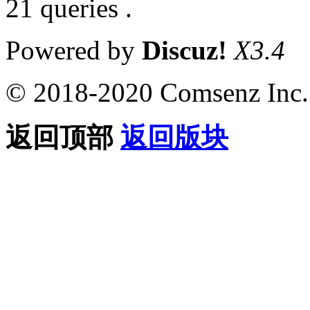
21 queries .
Powered by
Discuz!
X3.4
© 2018-2020 Comsenz Inc.
返回顶部
返回版块