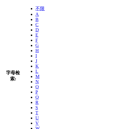
不限
A
B
C
D
E
F
G
H
I
J
K
L
字母检
M
索:
N
O
P
Q
R
S
T
U
V
W