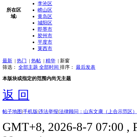
李沧区
所在区
崂山区
域:
黄岛区
城阳区
即墨市
胶州市
平度市
莱西市
最新
|
热门
|
热帖
|
精华
|
新窗
筛选：
全部主题
全部时间
排序：
最后发表
本版块或指定的范围内尚无主题
返 回
帖子地图
|
手机版
|
违法举报
|
法律顾问：山东文康（上合示范区）
GMT+8, 2026-8-7 07:00
, 