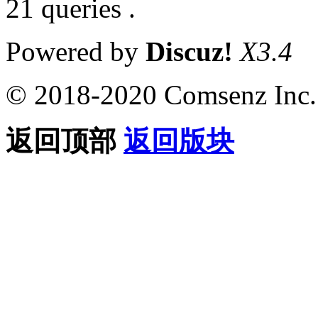
21 queries .
Powered by
Discuz!
X3.4
© 2018-2020 Comsenz Inc.
返回顶部
返回版块