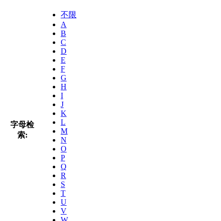
不限
A
B
C
D
E
F
G
H
I
J
K
L
字母检
M
索:
N
O
P
Q
R
S
T
U
V
W