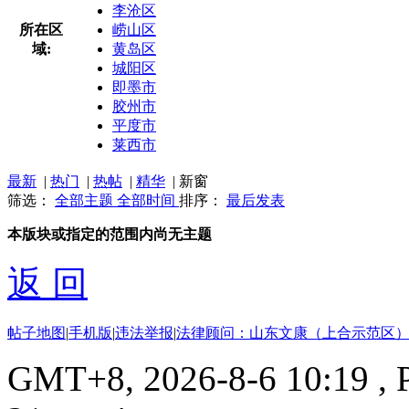
李沧区
所在区
崂山区
域:
黄岛区
城阳区
即墨市
胶州市
平度市
莱西市
最新
|
热门
|
热帖
|
精华
|
新窗
筛选：
全部主题
全部时间
排序：
最后发表
本版块或指定的范围内尚无主题
返 回
帖子地图
|
手机版
|
违法举报
|
法律顾问：山东文康（上合示范区）
GMT+8, 2026-8-6 10:19
, 