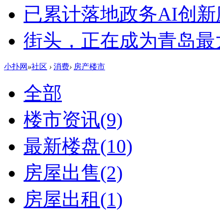
已累计落地政务AI创新
街头，正在成为青岛最大
小扑网
»
社区
›
消费
›
房产楼市
全部
楼市资讯
(9)
最新楼盘
(10)
房屋出售
(2)
房屋出租
(1)