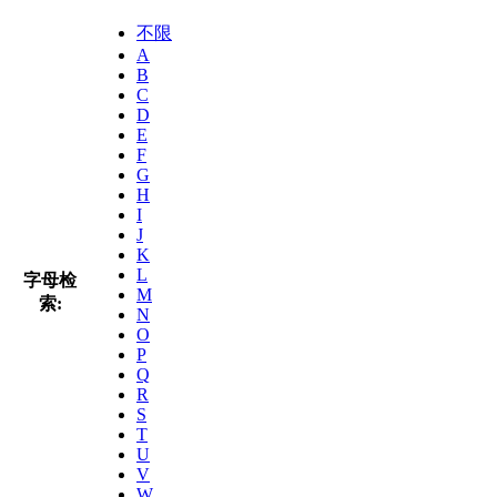
不限
A
B
C
D
E
F
G
H
I
J
K
L
字母检
M
索:
N
O
P
Q
R
S
T
U
V
W