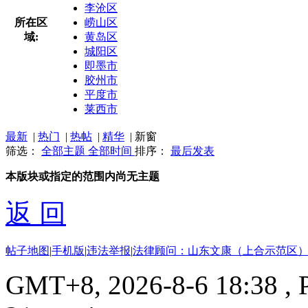
李沧区
所在区
崂山区
域:
黄岛区
城阳区
即墨市
胶州市
平度市
莱西市
最新
|
热门
|
热帖
|
精华
|
新窗
筛选：
全部主题
全部时间
排序：
最后发表
本版块或指定的范围内尚无主题
返 回
帖子地图
|
手机版
|
违法举报
|
法律顾问：山东文康（上合示范区）
GMT+8, 2026-8-6 18:38
, 