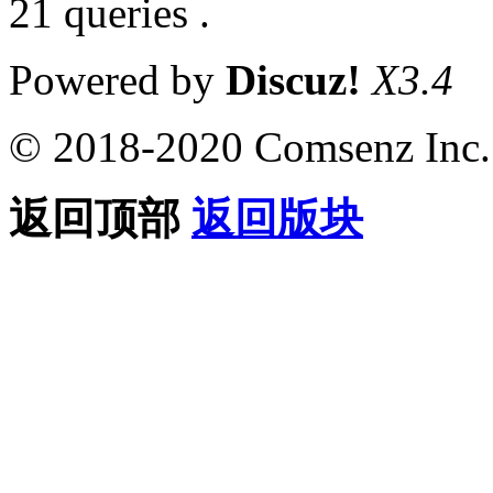
21 queries .
Powered by
Discuz!
X3.4
© 2018-2020 Comsenz Inc.
返回顶部
返回版块