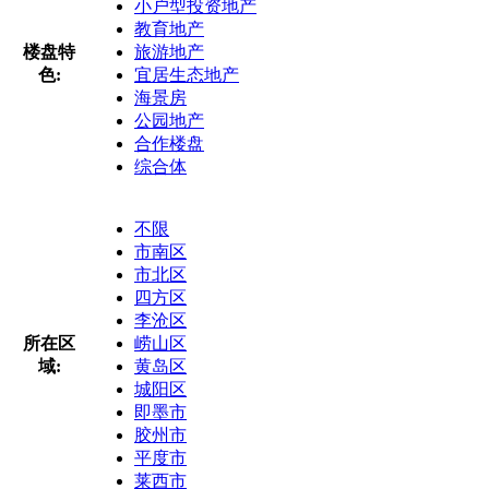
小户型投资地产
教育地产
楼盘特
旅游地产
色:
宜居生态地产
海景房
公园地产
合作楼盘
综合体
不限
市南区
市北区
四方区
李沧区
所在区
崂山区
域:
黄岛区
城阳区
即墨市
胶州市
平度市
莱西市