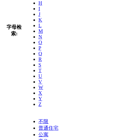
H
I
J
K
L
字母检
M
索:
N
O
P
Q
R
S
T
U
V
W
X
Y
Z
不限
普通住宅
公寓