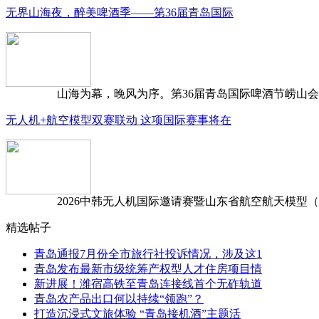
无界山海夜，醉美啤酒季——第36届青岛国际
山海为幕，晚风为序。第36届青岛国际啤酒节崂山会场，
无人机+航空模型双赛联动 这项国际赛事将在
2026中韩无人机国际邀请赛暨山东省航空航天模型（含无
精选帖子
青岛通报7月份全市旅行社投诉情况，涉及这1
青岛发布最新市级统筹产权型人才住房项目情
新进展！潍宿高铁至青岛连接线首个无砟轨道
青岛农产品出口何以持续“领跑”？
打造沉浸式文旅体验 “青岛接机酒”主题活