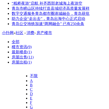
“栈桥夜游”启航 补齐西部老城海上夜游空
青岛市崂山区持续打造县域经济高质量发展样
数字交通服务青岛都市圈港城融合，青岛获批
助力企业“走出去”，青岛出海中心正式启动
青岛公交地铁加速“两网融合” 已有250余条
小扑网
»
社区
›
消费
›
房产楼市
全部
楼市资讯
(9)
最新楼盘
(1)
房屋出售
(11)
房屋出租
(1)
不限
A
B
C
D
E
F
G