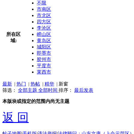
不限
市南区
市北区
四方区
李沧区
所在区
崂山区
域:
黄岛区
城阳区
即墨市
胶州市
平度市
莱西市
最新
|
热门
|
热帖
|
精华
|
新窗
筛选：
全部主题
全部时间
排序：
最后发表
本版块或指定的范围内尚无主题
返 回
帖子地图
|
手机版
|
违法举报
|
法律顾问：山东文康（上合示范区）