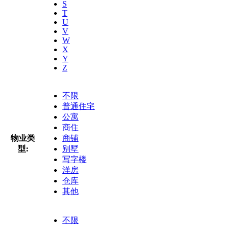
S
T
U
V
W
X
Y
Z
不限
普通住宅
公寓
商住
物业类
商铺
型:
别墅
写字楼
洋房
仓库
其他
不限