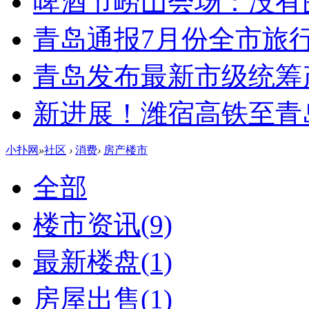
啤酒节崂山会场：没有
青岛通报7月份全市旅
青岛发布最新市级统筹
新进展！潍宿高铁至青
小扑网
»
社区
›
消费
›
房产楼市
全部
楼市资讯
(9)
最新楼盘
(1)
房屋出售
(1)