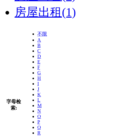
房屋出租
(1)
不限
A
B
C
D
E
F
G
H
I
J
K
L
字母检
M
索:
N
O
P
Q
R