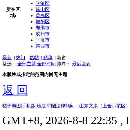
李沧区
所在区
崂山区
域:
黄岛区
城阳区
即墨市
胶州市
平度市
莱西市
最新
|
热门
|
热帖
|
精华
|
新窗
筛选：
全部主题
全部时间
排序：
最后发表
本版块或指定的范围内尚无主题
返 回
帖子地图
|
手机版
|
违法举报
|
法律顾问：山东文康（上合示范区）
GMT+8, 2026-8-8 22:35
, 