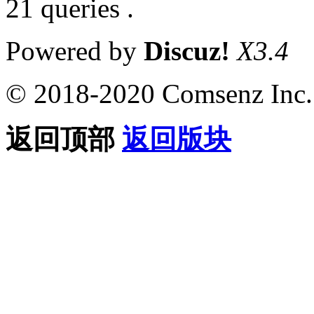
21 queries .
Powered by
Discuz!
X3.4
© 2018-2020 Comsenz Inc.
返回顶部
返回版块