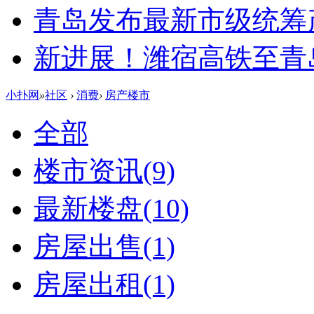
青岛发布最新市级统筹
新进展！潍宿高铁至青
小扑网
»
社区
›
消费
›
房产楼市
全部
楼市资讯
(9)
最新楼盘
(10)
房屋出售
(1)
房屋出租
(1)