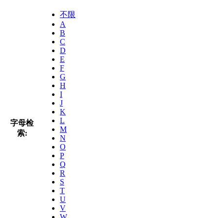
不限
A
B
C
D
E
F
G
H
I
J
K
L
字母检
M
索:
N
O
P
Q
R
S
T
U
V
W