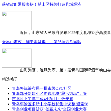
获省政府通报表扬！崂山区持续打造县域经济
近日，山东省人民政府发布2025年度县域经济高质量发
无界山海夜，醉美啤酒季——第36届青岛国际
山海为幕，晚风为序。第36届青岛国际啤酒节崂山会场，
精选帖子
青岛将统筹布局一批市级OPC社区
青岛部分新建小区周边地块“藏污纳垢”，管
市北区上半年完成4个项目回迁安置
青岛李沧区多所中小学校长集中调整 涵盖58
青岛创业项目斩获“创赢未来”全国创业大赛