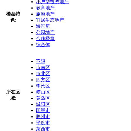
小户型投资地产
教育地产
楼盘特
旅游地产
色:
宜居生态地产
海景房
公园地产
合作楼盘
综合体
不限
市南区
市北区
四方区
李沧区
所在区
崂山区
域:
黄岛区
城阳区
即墨市
胶州市
平度市
莱西市