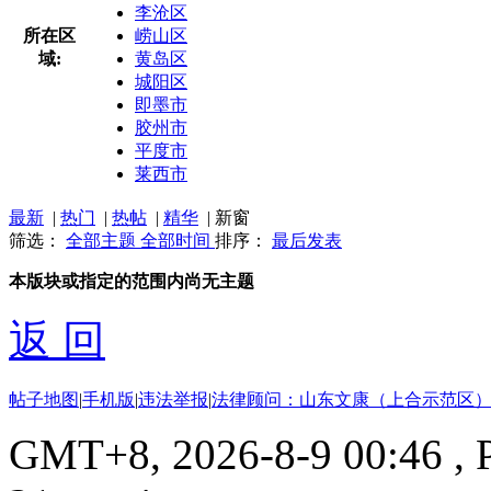
李沧区
所在区
崂山区
域:
黄岛区
城阳区
即墨市
胶州市
平度市
莱西市
最新
|
热门
|
热帖
|
精华
|
新窗
筛选：
全部主题
全部时间
排序：
最后发表
本版块或指定的范围内尚无主题
返 回
帖子地图
|
手机版
|
违法举报
|
法律顾问：山东文康（上合示范区）
GMT+8, 2026-8-9 00:46
, 