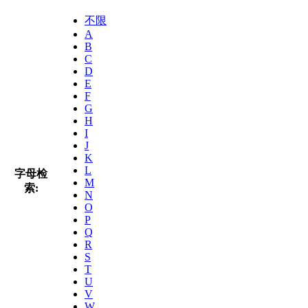
不限
A
B
C
D
E
F
G
H
I
J
K
L
字母检
M
索:
N
O
P
Q
R
S
T
U
V
W