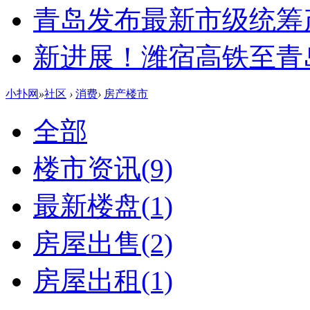
青岛发布最新市级统筹
新进展！潍宿高铁至青
小扑网
»
社区
›
消费
›
房产楼市
全部
楼市资讯
(9)
最新楼盘
(1)
房屋出售
(2)
房屋出租
(1)