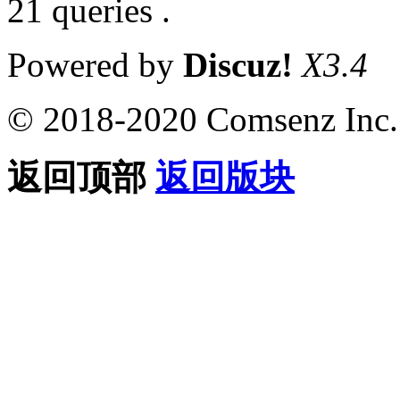
21 queries .
Powered by
Discuz!
X3.4
© 2018-2020 Comsenz Inc.
返回顶部
返回版块