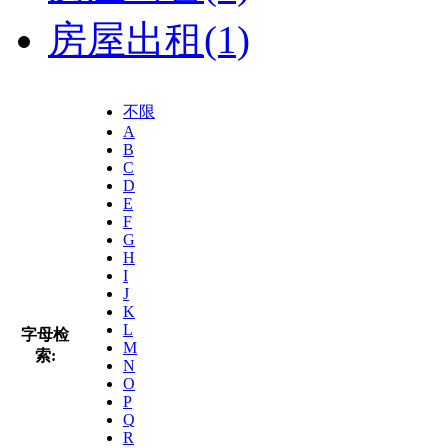
房屋出租
(1)
不限
A
B
C
D
E
F
G
H
I
J
K
L
字母检
M
索:
N
O
P
Q
R