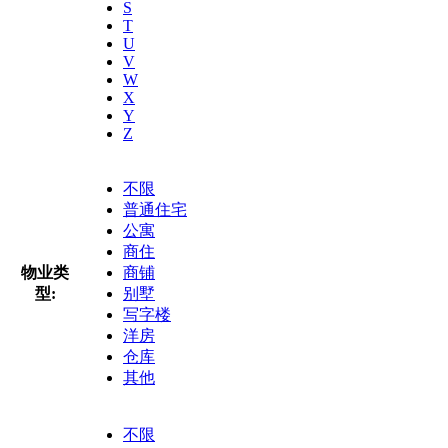
S
T
U
V
W
X
Y
Z
不限
普通住宅
公寓
商住
物业类
商铺
型:
别墅
写字楼
洋房
仓库
其他
不限