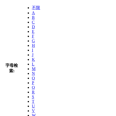
不限
A
B
C
D
E
F
G
H
I
J
K
L
字母检
M
索:
N
O
P
Q
R
S
T
U
V
W