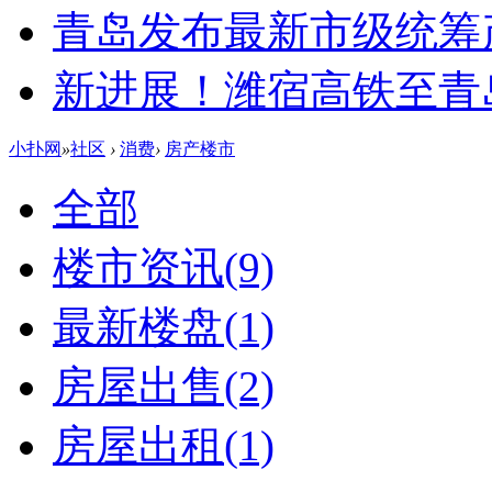
青岛发布最新市级统筹
新进展！潍宿高铁至青
小扑网
»
社区
›
消费
›
房产楼市
全部
楼市资讯
(9)
最新楼盘
(1)
房屋出售
(2)
房屋出租
(1)