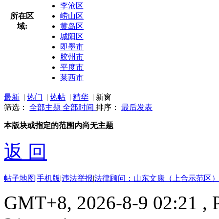
李沧区
所在区
崂山区
域:
黄岛区
城阳区
即墨市
胶州市
平度市
莱西市
最新
|
热门
|
热帖
|
精华
|
新窗
筛选：
全部主题
全部时间
排序：
最后发表
本版块或指定的范围内尚无主题
返 回
帖子地图
|
手机版
|
违法举报
|
法律顾问：山东文康（上合示范区）
GMT+8, 2026-8-9 02:21
, 