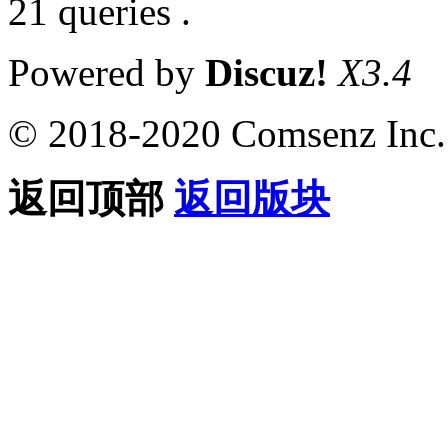
21 queries .
Powered by
Discuz!
X3.4
© 2018-2020 Comsenz Inc.
返回顶部
返回版块