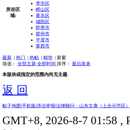
李沧区
所在区
崂山区
域:
黄岛区
城阳区
即墨市
胶州市
平度市
莱西市
最新
|
热门
|
热帖
|
精华
|
新窗
筛选：
全部主题
全部时间
排序：
最后发表
本版块或指定的范围内尚无主题
返 回
帖子地图
|
手机版
|
违法举报
|
法律顾问：山东文康（上合示范区）
GMT+8, 2026-8-7 01:58
, 