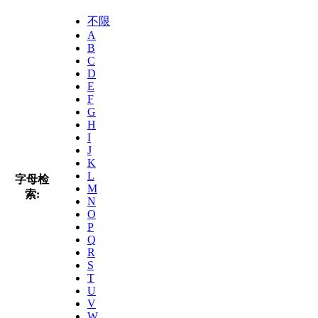
不限
A
B
C
D
E
F
G
H
I
J
K
L
字母检
M
索:
N
O
P
Q
R
S
T
U
V
W