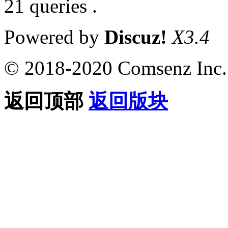
21 queries .
Powered by
Discuz!
X3.4
© 2018-2020 Comsenz Inc.
返回顶部
返回版块