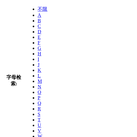
不限
A
B
C
D
E
F
G
H
I
J
K
L
字母检
M
索:
N
O
P
Q
R
S
T
U
V
W