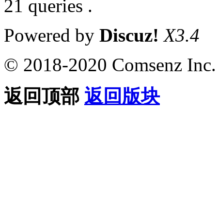
21 queries .
Powered by
Discuz!
X3.4
© 2018-2020 Comsenz Inc.
返回顶部
返回版块