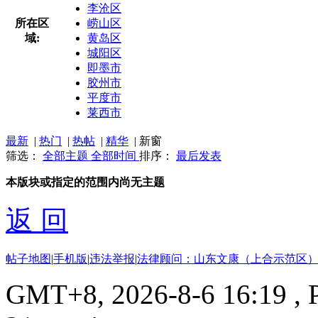
李沧区
所在区
崂山区
域:
黄岛区
城阳区
即墨市
胶州市
平度市
莱西市
最新
|
热门
|
热帖
|
精华
|
新窗
筛选：
全部主题
全部时间
排序：
最后发表
本版块或指定的范围内尚无主题
返 回
帖子地图
|
手机版
|
违法举报
|
法律顾问：山东文康（上合示范区）
GMT+8, 2026-8-6 16:19
, 