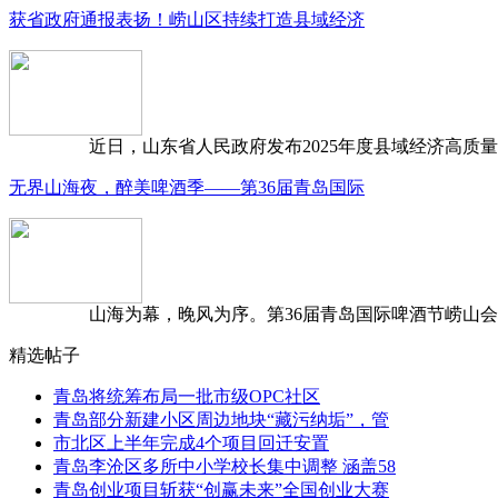
获省政府通报表扬！崂山区持续打造县域经济
近日，山东省人民政府发布2025年度县域经济高质量发
无界山海夜，醉美啤酒季——第36届青岛国际
山海为幕，晚风为序。第36届青岛国际啤酒节崂山会场，
精选帖子
青岛将统筹布局一批市级OPC社区
青岛部分新建小区周边地块“藏污纳垢”，管
市北区上半年完成4个项目回迁安置
青岛李沧区多所中小学校长集中调整 涵盖58
青岛创业项目斩获“创赢未来”全国创业大赛