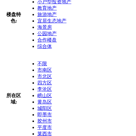
小户型投资地产
教育地产
楼盘特
旅游地产
色:
宜居生态地产
海景房
公园地产
合作楼盘
综合体
不限
市南区
市北区
四方区
李沧区
所在区
崂山区
域:
黄岛区
城阳区
即墨市
胶州市
平度市
莱西市