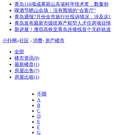
青岛116项成果获山东省科学技术奖，数量创
啤酒节崂山会场：没有围墙的“会客厅”
青岛通报7月份全市旅行社投诉情况，涉及这1
青岛发布最新市级统筹产权型人才住房项目情
新进展！潍宿高铁至青岛连接线首个无砟轨道
小扑网
»
社区
›
消费
›
房产楼市
全部
楼市资讯
(9)
最新楼盘
(1)
房屋出售
(7)
房屋出租
(1)
不限
A
B
C
D
E
F
G