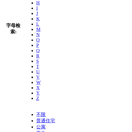
H
I
J
K
L
字母检
M
索:
N
O
P
Q
R
S
T
U
V
W
X
Y
Z
不限
普通住宅
公寓