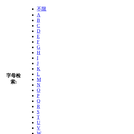
不限
A
B
C
D
E
F
G
H
I
J
K
L
字母检
M
索:
N
O
P
Q
R
S
T
U
V
W