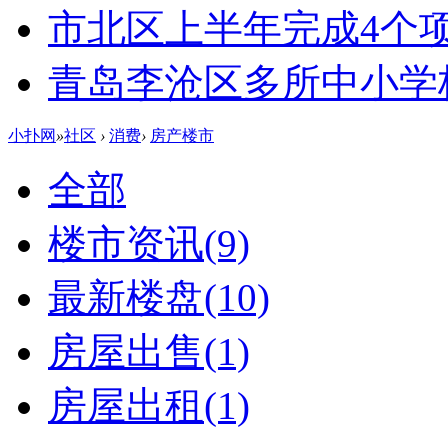
市北区上半年完成4个
青岛李沧区多所中小学校
小扑网
»
社区
›
消费
›
房产楼市
全部
楼市资讯
(9)
最新楼盘
(10)
房屋出售
(1)
房屋出租
(1)