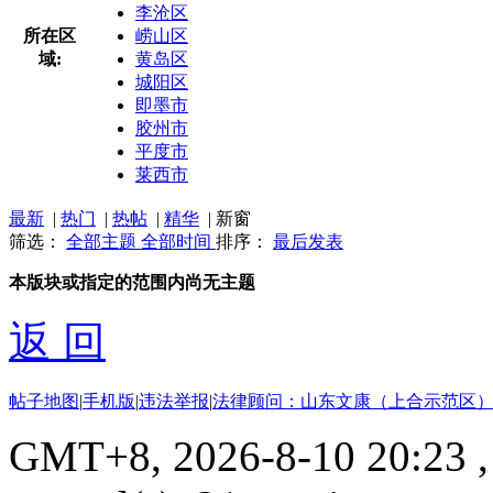
李沧区
所在区
崂山区
域:
黄岛区
城阳区
即墨市
胶州市
平度市
莱西市
最新
|
热门
|
热帖
|
精华
|
新窗
筛选：
全部主题
全部时间
排序：
最后发表
本版块或指定的范围内尚无主题
返 回
帖子地图
|
手机版
|
违法举报
|
法律顾问：山东文康（上合示范区）
GMT+8, 2026-8-10 20:23
,