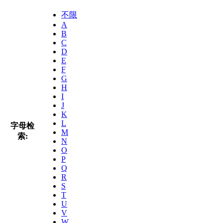
不限
A
B
C
D
E
F
G
H
I
J
K
L
字母检
M
索:
N
O
P
Q
R
S
T
U
V
W