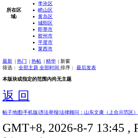
李沧区
所在区
崂山区
域:
黄岛区
城阳区
即墨市
胶州市
平度市
莱西市
最新
|
热门
|
热帖
|
精华
|
新窗
筛选：
全部主题
全部时间
排序：
最后发表
本版块或指定的范围内尚无主题
返 回
帖子地图
|
手机版
|
违法举报
|
法律顾问：山东文康（上合示范区）
GMT+8, 2026-8-7 13:45
, 