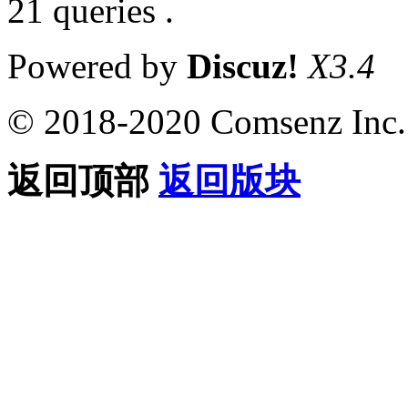
21 queries .
Powered by
Discuz!
X3.4
© 2018-2020 Comsenz Inc.
返回顶部
返回版块