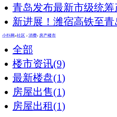
青岛发布最新市级统筹
新进展！潍宿高铁至青
小扑网
»
社区
›
消费
›
房产楼市
全部
楼市资讯
(9)
最新楼盘
(1)
房屋出售
(1)
房屋出租
(1)