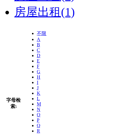
房屋出租
(1)
不限
A
B
C
D
E
F
G
H
I
J
K
L
字母检
M
索:
N
O
P
Q
R