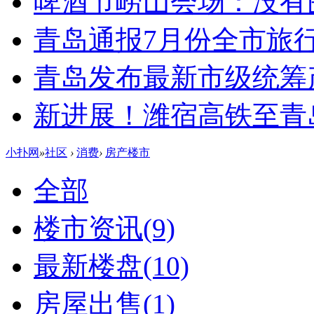
啤酒节崂山会场：没有
青岛通报7月份全市旅
青岛发布最新市级统筹
新进展！潍宿高铁至青
小扑网
»
社区
›
消费
›
房产楼市
全部
楼市资讯
(9)
最新楼盘
(10)
房屋出售
(1)