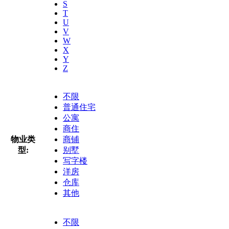
S
T
U
V
W
X
Y
Z
不限
普通住宅
公寓
商住
物业类
商铺
型:
别墅
写字楼
洋房
仓库
其他
不限