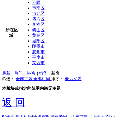
不限
市南区
市北区
四方区
李沧区
所在区
崂山区
域:
黄岛区
城阳区
即墨市
胶州市
平度市
莱西市
最新
|
热门
|
热帖
|
精华
|
新窗
筛选：
全部主题
全部时间
排序：
最后发表
本版块或指定的范围内尚无主题
返 回
帖子地图
|
手机版
|
违法举报
|
法律顾问：山东文康（上合示范区）