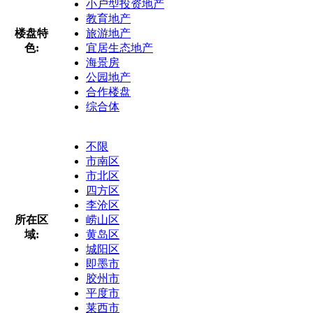
小户型投资地产
教育地产
楼盘特
旅游地产
色:
宜居生态地产
海景房
公园地产
合作楼盘
综合体
不限
市南区
市北区
四方区
李沧区
所在区
崂山区
域:
黄岛区
城阳区
即墨市
胶州市
平度市
莱西市