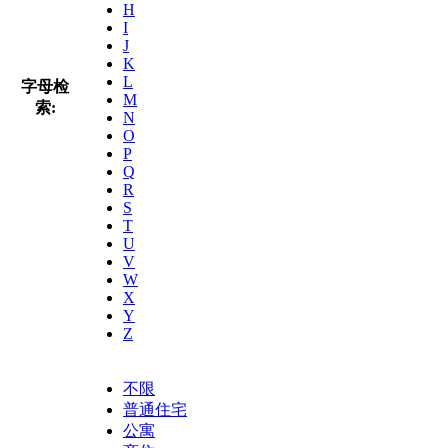
H
I
J
K
L
字母检
M
索:
N
O
P
Q
R
S
T
U
V
W
X
Y
Z
不限
普通住宅
公寓