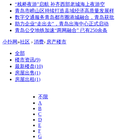
“栈桥夜游”启航 补齐西部老城海上夜游空
青岛市崂山区持续打造县域经济高质量发展样
数字交通服务青岛都市圈港城融合，青岛获批
助力企业“走出去”，青岛出海中心正式启动
青岛公交地铁加速“两网融合” 已有250余条
小扑网
»
社区
›
消费
›
房产楼市
全部
楼市资讯
(9)
最新楼盘
(10)
房屋出售
(1)
房屋出租
(1)
不限
A
B
C
D
E
F
G