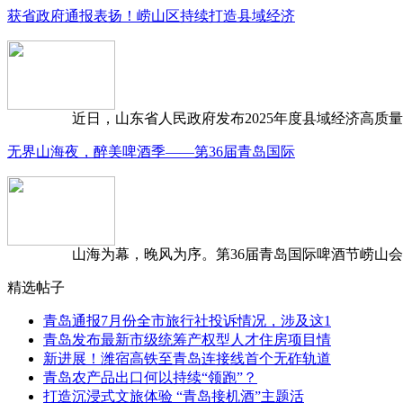
获省政府通报表扬！崂山区持续打造县域经济
近日，山东省人民政府发布2025年度县域经济高质量发
无界山海夜，醉美啤酒季——第36届青岛国际
山海为幕，晚风为序。第36届青岛国际啤酒节崂山会场，
精选帖子
青岛通报7月份全市旅行社投诉情况，涉及这1
青岛发布最新市级统筹产权型人才住房项目情
新进展！潍宿高铁至青岛连接线首个无砟轨道
青岛农产品出口何以持续“领跑”？
打造沉浸式文旅体验 “青岛接机酒”主题活