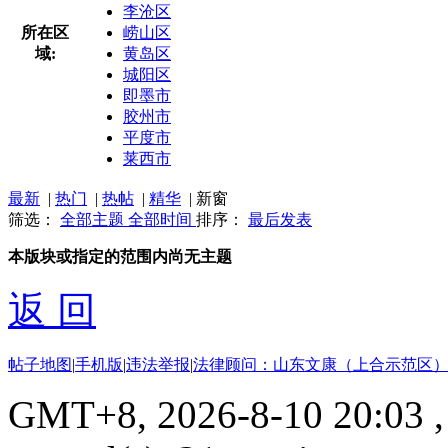
李沧区
所在区
崂山区
域:
黄岛区
城阳区
即墨市
胶州市
平度市
莱西市
最新
|
热门
|
热帖
|
精华
|
新窗
筛选：
全部主题
全部时间
排序：
最后发表
本版块或指定的范围内尚无主题
返 回
帖子地图
|
手机版
|
违法举报
|
法律顾问：山东文康（上合示范区）
GMT+8, 2026-8-10 20:03
,