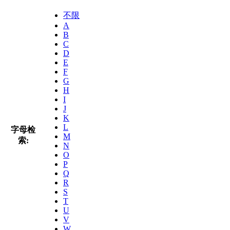
不限
A
B
C
D
E
F
G
H
I
J
K
L
字母检
M
索:
N
O
P
Q
R
S
T
U
V
W