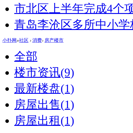
市北区上半年完成4个
青岛李沧区多所中小学校
小扑网
»
社区
›
消费
›
房产楼市
全部
楼市资讯
(9)
最新楼盘
(1)
房屋出售
(1)
房屋出租
(1)