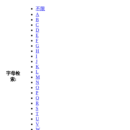
不限
A
B
C
D
E
F
G
H
I
J
K
L
字母检
M
索:
N
O
P
Q
R
S
T
U
V
W