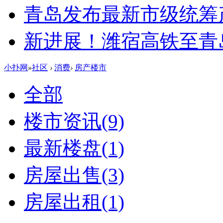
青岛发布最新市级统筹
新进展！潍宿高铁至青
小扑网
»
社区
›
消费
›
房产楼市
全部
楼市资讯
(9)
最新楼盘
(1)
房屋出售
(3)
房屋出租
(1)