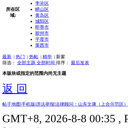
李沧区
所在区
崂山区
域:
黄岛区
城阳区
即墨市
胶州市
平度市
莱西市
最新
|
热门
|
热帖
|
精华
|
新窗
筛选：
全部主题
全部时间
排序：
最后发表
本版块或指定的范围内尚无主题
返 回
帖子地图
|
手机版
|
违法举报
|
法律顾问：山东文康（上合示范区）
GMT+8, 2026-8-8 00:35
, 