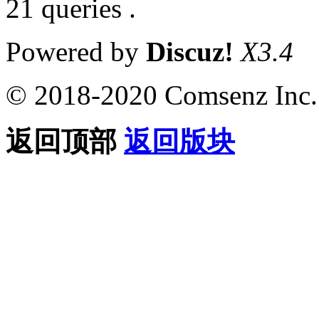
21 queries .
Powered by
Discuz!
X3.4
© 2018-2020 Comsenz Inc.
返回顶部
返回版块