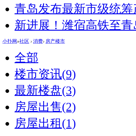
青岛发布最新市级统筹
新进展！潍宿高铁至青
小扑网
»
社区
›
消费
›
房产楼市
全部
楼市资讯
(9)
最新楼盘
(3)
房屋出售
(2)
房屋出租
(1)