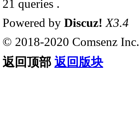
21 queries .
Powered by
Discuz!
X3.4
© 2018-2020 Comsenz Inc.
返回顶部
返回版块