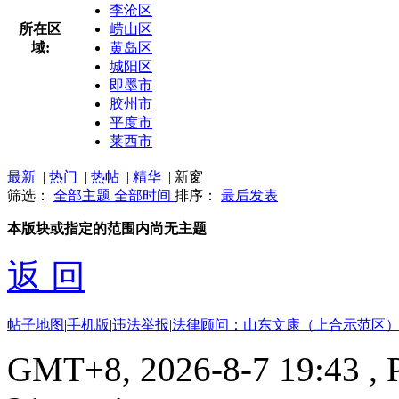
李沧区
所在区
崂山区
域:
黄岛区
城阳区
即墨市
胶州市
平度市
莱西市
最新
|
热门
|
热帖
|
精华
|
新窗
筛选：
全部主题
全部时间
排序：
最后发表
本版块或指定的范围内尚无主题
返 回
帖子地图
|
手机版
|
违法举报
|
法律顾问：山东文康（上合示范区）
GMT+8, 2026-8-7 19:43
, 