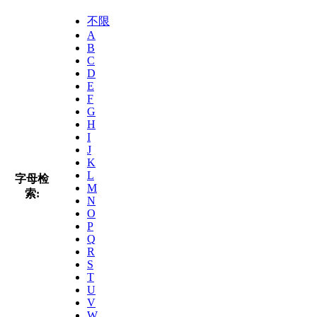
不限
A
B
C
D
E
F
G
H
I
J
K
L
字母检
M
索:
N
O
P
Q
R
S
T
U
V
W