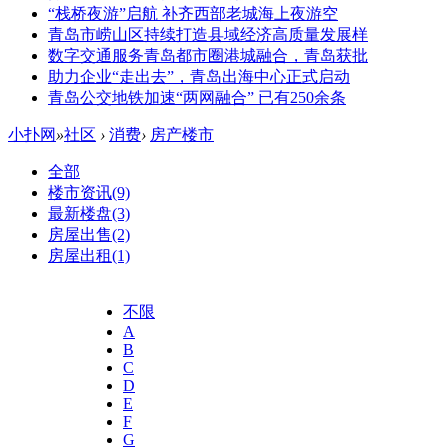
“栈桥夜游”启航 补齐西部老城海上夜游空
青岛市崂山区持续打造县域经济高质量发展样
数字交通服务青岛都市圈港城融合，青岛获批
助力企业“走出去”，青岛出海中心正式启动
青岛公交地铁加速“两网融合” 已有250余条
小扑网
»
社区
›
消费
›
房产楼市
全部
楼市资讯
(9)
最新楼盘
(3)
房屋出售
(2)
房屋出租
(1)
不限
A
B
C
D
E
F
G