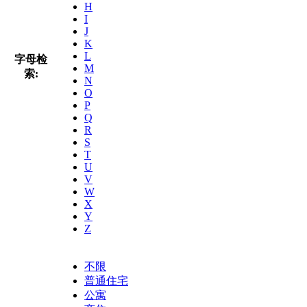
H
I
J
K
L
字母检
M
索:
N
O
P
Q
R
S
T
U
V
W
X
Y
Z
不限
普通住宅
公寓