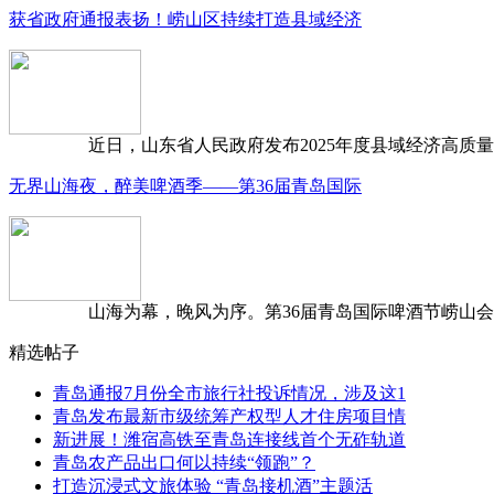
获省政府通报表扬！崂山区持续打造县域经济
近日，山东省人民政府发布2025年度县域经济高质量发
无界山海夜，醉美啤酒季——第36届青岛国际
山海为幕，晚风为序。第36届青岛国际啤酒节崂山会场，
精选帖子
青岛通报7月份全市旅行社投诉情况，涉及这1
青岛发布最新市级统筹产权型人才住房项目情
新进展！潍宿高铁至青岛连接线首个无砟轨道
青岛农产品出口何以持续“领跑”？
打造沉浸式文旅体验 “青岛接机酒”主题活