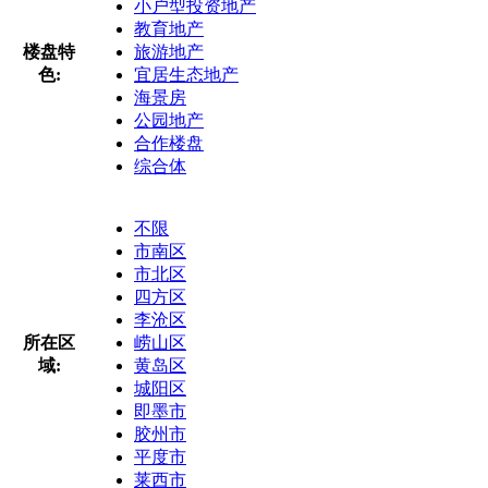
小户型投资地产
教育地产
楼盘特
旅游地产
色:
宜居生态地产
海景房
公园地产
合作楼盘
综合体
不限
市南区
市北区
四方区
李沧区
所在区
崂山区
域:
黄岛区
城阳区
即墨市
胶州市
平度市
莱西市