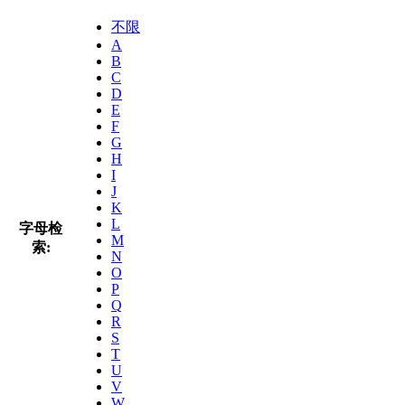
不限
A
B
C
D
E
F
G
H
I
J
K
L
字母检
M
索:
N
O
P
Q
R
S
T
U
V
W