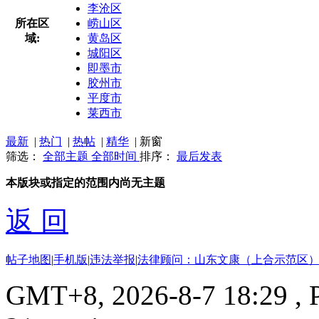
李沧区
所在区
崂山区
域:
黄岛区
城阳区
即墨市
胶州市
平度市
莱西市
最新
|
热门
|
热帖
|
精华
|
新窗
筛选：
全部主题
全部时间
排序：
最后发表
本版块或指定的范围内尚无主题
返 回
帖子地图
|
手机版
|
违法举报
|
法律顾问：山东文康（上合示范区）
GMT+8, 2026-8-7 18:29
, 