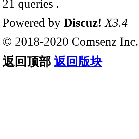
21 queries .
Powered by
Discuz!
X3.4
© 2018-2020 Comsenz Inc.
返回顶部
返回版块