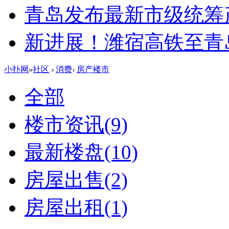
青岛发布最新市级统筹
新进展！潍宿高铁至青
小扑网
»
社区
›
消费
›
房产楼市
全部
楼市资讯
(9)
最新楼盘
(10)
房屋出售
(2)
房屋出租
(1)