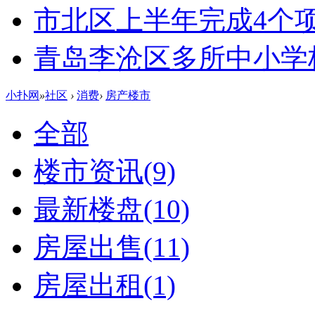
市北区上半年完成4个
青岛李沧区多所中小学校
小扑网
»
社区
›
消费
›
房产楼市
全部
楼市资讯
(9)
最新楼盘
(10)
房屋出售
(11)
房屋出租
(1)