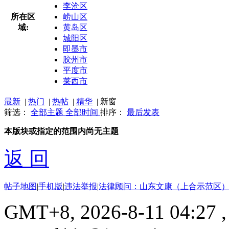
李沧区
所在区
崂山区
域:
黄岛区
城阳区
即墨市
胶州市
平度市
莱西市
最新
|
热门
|
热帖
|
精华
|
新窗
筛选：
全部主题
全部时间
排序：
最后发表
本版块或指定的范围内尚无主题
返 回
帖子地图
|
手机版
|
违法举报
|
法律顾问：山东文康（上合示范区）
GMT+8, 2026-8-11 04:27
,