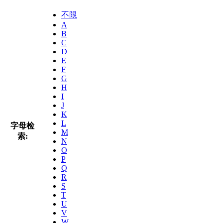
不限
A
B
C
D
E
F
G
H
I
J
K
L
字母检
M
索:
N
O
P
Q
R
S
T
U
V
W