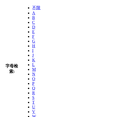
不限
A
B
C
D
E
F
G
H
I
J
K
L
字母检
M
索:
N
O
P
Q
R
S
T
U
V
W