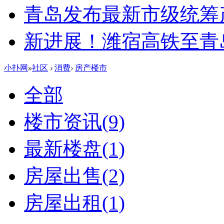
青岛发布最新市级统筹
新进展！潍宿高铁至青
小扑网
»
社区
›
消费
›
房产楼市
全部
楼市资讯
(9)
最新楼盘
(1)
房屋出售
(2)
房屋出租
(1)