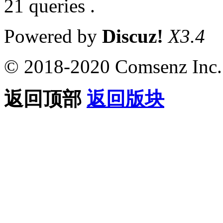
21 queries .
Powered by
Discuz!
X3.4
© 2018-2020 Comsenz Inc.
返回顶部
返回版块