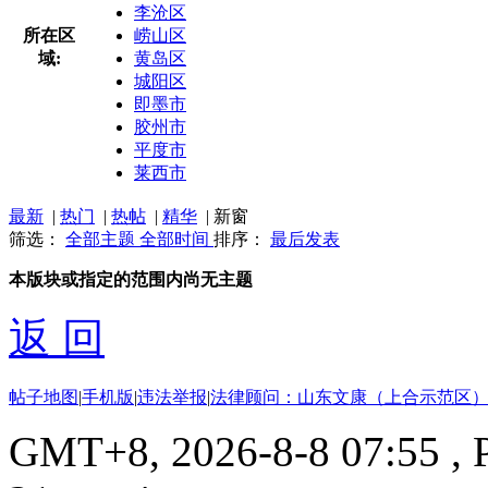
李沧区
所在区
崂山区
域:
黄岛区
城阳区
即墨市
胶州市
平度市
莱西市
最新
|
热门
|
热帖
|
精华
|
新窗
筛选：
全部主题
全部时间
排序：
最后发表
本版块或指定的范围内尚无主题
返 回
帖子地图
|
手机版
|
违法举报
|
法律顾问：山东文康（上合示范区）
GMT+8, 2026-8-8 07:55
, 