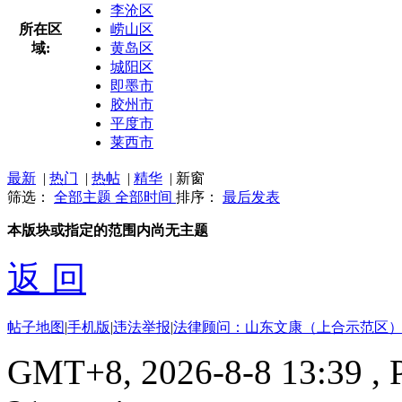
李沧区
所在区
崂山区
域:
黄岛区
城阳区
即墨市
胶州市
平度市
莱西市
最新
|
热门
|
热帖
|
精华
|
新窗
筛选：
全部主题
全部时间
排序：
最后发表
本版块或指定的范围内尚无主题
返 回
帖子地图
|
手机版
|
违法举报
|
法律顾问：山东文康（上合示范区）
GMT+8, 2026-8-8 13:39
, 