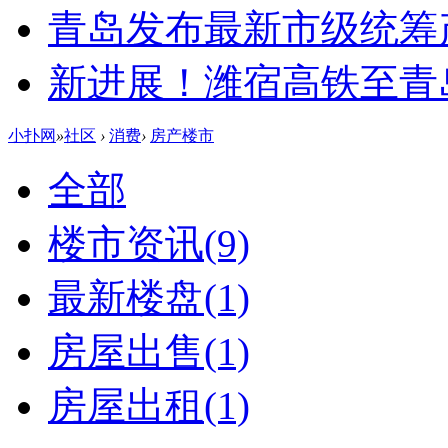
青岛发布最新市级统筹
新进展！潍宿高铁至青
小扑网
»
社区
›
消费
›
房产楼市
全部
楼市资讯
(9)
最新楼盘
(1)
房屋出售
(1)
房屋出租
(1)