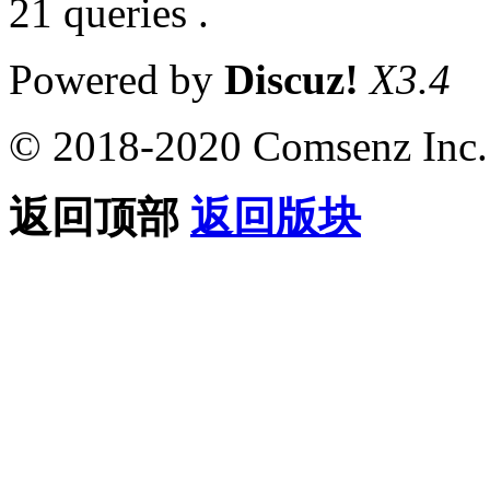
21 queries .
Powered by
Discuz!
X3.4
© 2018-2020 Comsenz Inc.
返回顶部
返回版块