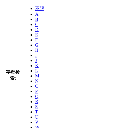
不限
A
B
C
D
E
F
G
H
I
J
K
L
字母检
M
索:
N
O
P
Q
R
S
T
U
V
W