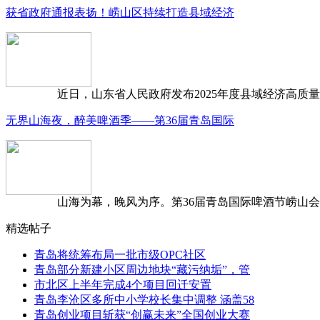
获省政府通报表扬！崂山区持续打造县域经济
近日，山东省人民政府发布2025年度县域经济高质量发
无界山海夜，醉美啤酒季——第36届青岛国际
山海为幕，晚风为序。第36届青岛国际啤酒节崂山会场，
精选帖子
青岛将统筹布局一批市级OPC社区
青岛部分新建小区周边地块“藏污纳垢”，管
市北区上半年完成4个项目回迁安置
青岛李沧区多所中小学校长集中调整 涵盖58
青岛创业项目斩获“创赢未来”全国创业大赛