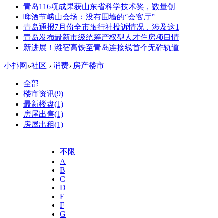
青岛116项成果获山东省科学技术奖，数量创
啤酒节崂山会场：没有围墙的“会客厅”
青岛通报7月份全市旅行社投诉情况，涉及这1
青岛发布最新市级统筹产权型人才住房项目情
新进展！潍宿高铁至青岛连接线首个无砟轨道
小扑网
»
社区
›
消费
›
房产楼市
全部
楼市资讯
(9)
最新楼盘
(1)
房屋出售
(1)
房屋出租
(1)
不限
A
B
C
D
E
F
G