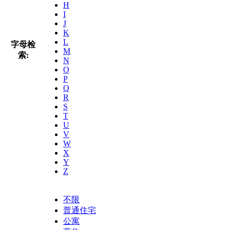
H
I
J
K
L
字母检
M
索:
N
O
P
Q
R
S
T
U
V
W
X
Y
Z
不限
普通住宅
公寓