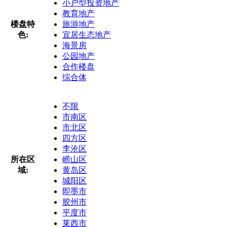
小户型投资地产
教育地产
楼盘特
旅游地产
色:
宜居生态地产
海景房
公园地产
合作楼盘
综合体
不限
市南区
市北区
四方区
李沧区
所在区
崂山区
域:
黄岛区
城阳区
即墨市
胶州市
平度市
莱西市