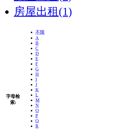
房屋出租
(1)
不限
A
B
C
D
E
F
G
H
I
J
K
L
字母检
M
索:
N
O
P
Q
R