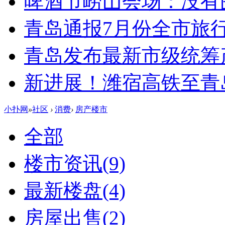
啤酒节崂山会场：没有
青岛通报7月份全市旅
青岛发布最新市级统筹
新进展！潍宿高铁至青
小扑网
»
社区
›
消费
›
房产楼市
全部
楼市资讯
(9)
最新楼盘
(4)
房屋出售
(2)