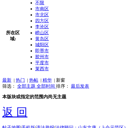
不限
市南区
市北区
四方区
李沧区
所在区
崂山区
域:
黄岛区
城阳区
即墨市
胶州市
平度市
莱西市
最新
|
热门
|
热帖
|
精华
|
新窗
筛选：
全部主题
全部时间
排序：
最后发表
本版块或指定的范围内尚无主题
返 回
帖子地图
|
手机版
|
违法举报
|
法律顾问：山东文康（上合示范区）