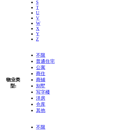
S
T
U
V
W
X
Y
Z
不限
普通住宅
公寓
商住
物业类
商铺
型:
别墅
写字楼
洋房
仓库
其他
不限