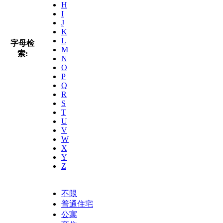
H
I
J
K
L
字母检
M
索:
N
O
P
Q
R
S
T
U
V
W
X
Y
Z
不限
普通住宅
公寓