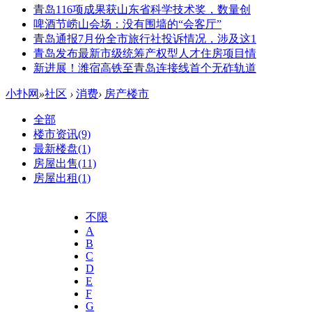
青岛116项成果获山东省科学技术奖，数量创
啤酒节崂山会场：没有围墙的“会客厅”
青岛通报7月份全市旅行社投诉情况，涉及这1
青岛发布最新市级统筹产权型人才住房项目情
新进展！潍宿高铁至青岛连接线首个无砟轨道
小扑网
»
社区
›
消费
›
房产楼市
全部
楼市资讯
(9)
最新楼盘
(1)
房屋出售
(11)
房屋出租
(1)
不限
A
B
C
D
E
F
G