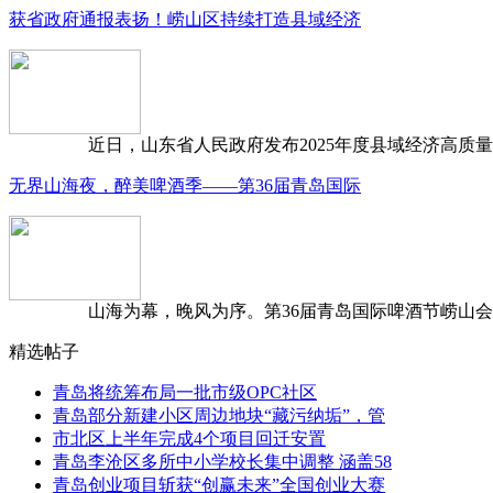
获省政府通报表扬！崂山区持续打造县域经济
近日，山东省人民政府发布2025年度县域经济高质量发
无界山海夜，醉美啤酒季——第36届青岛国际
山海为幕，晚风为序。第36届青岛国际啤酒节崂山会场，
精选帖子
青岛将统筹布局一批市级OPC社区
青岛部分新建小区周边地块“藏污纳垢”，管
市北区上半年完成4个项目回迁安置
青岛李沧区多所中小学校长集中调整 涵盖58
青岛创业项目斩获“创赢未来”全国创业大赛