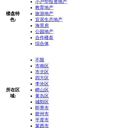
小户型投资地产
教育地产
楼盘特
旅游地产
色:
宜居生态地产
海景房
公园地产
合作楼盘
综合体
不限
市南区
市北区
四方区
李沧区
所在区
崂山区
域:
黄岛区
城阳区
即墨市
胶州市
平度市
莱西市