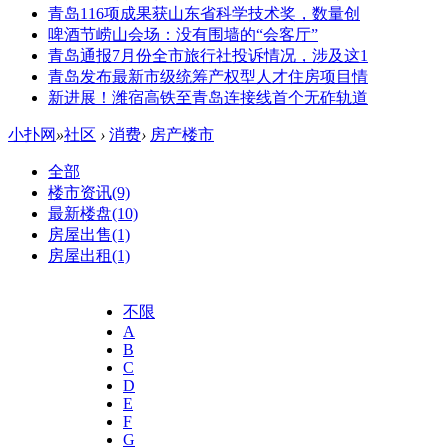
青岛116项成果获山东省科学技术奖，数量创
啤酒节崂山会场：没有围墙的“会客厅”
青岛通报7月份全市旅行社投诉情况，涉及这1
青岛发布最新市级统筹产权型人才住房项目情
新进展！潍宿高铁至青岛连接线首个无砟轨道
小扑网
»
社区
›
消费
›
房产楼市
全部
楼市资讯
(9)
最新楼盘
(10)
房屋出售
(1)
房屋出租
(1)
不限
A
B
C
D
E
F
G