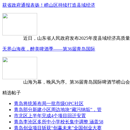
获省政府通报表扬！崂山区持续打造县域经济
近日，山东省人民政府发布2025年度县域经济高质量发
无界山海夜，醉美啤酒季——第36届青岛国际
山海为幕，晚风为序。第36届青岛国际啤酒节崂山会场，
精选帖子
青岛将统筹布局一批市级OPC社区
青岛部分新建小区周边地块“藏污纳垢”，管
市北区上半年完成4个项目回迁安置
青岛李沧区多所中小学校长集中调整 涵盖58
青岛创业项目斩获“创赢未来”全国创业大赛