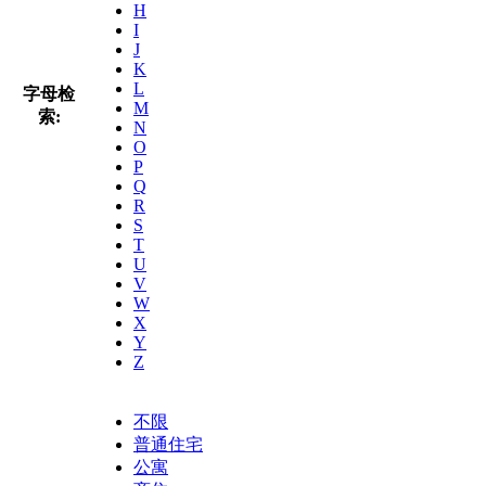
H
I
J
K
L
字母检
M
索:
N
O
P
Q
R
S
T
U
V
W
X
Y
Z
不限
普通住宅
公寓