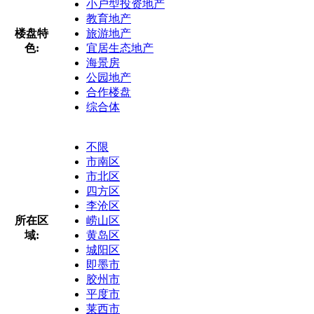
小户型投资地产
教育地产
楼盘特
旅游地产
色:
宜居生态地产
海景房
公园地产
合作楼盘
综合体
不限
市南区
市北区
四方区
李沧区
所在区
崂山区
域:
黄岛区
城阳区
即墨市
胶州市
平度市
莱西市