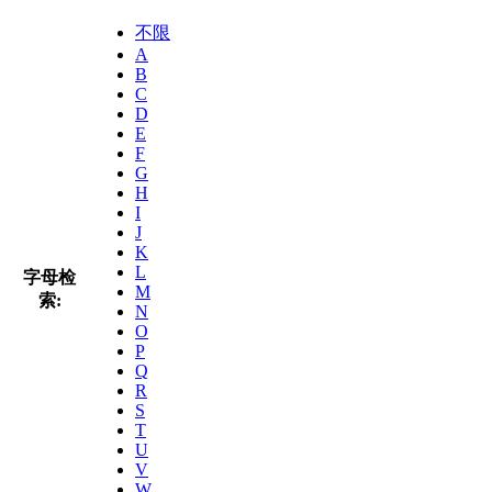
不限
A
B
C
D
E
F
G
H
I
J
K
L
字母检
M
索:
N
O
P
Q
R
S
T
U
V
W