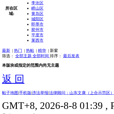
李沧区
所在区
崂山区
域:
黄岛区
城阳区
即墨市
胶州市
平度市
莱西市
最新
|
热门
|
热帖
|
精华
|
新窗
筛选：
全部主题
全部时间
排序：
最后发表
本版块或指定的范围内尚无主题
返 回
帖子地图
|
手机版
|
违法举报
|
法律顾问：山东文康（上合示范区）
GMT+8, 2026-8-8 01:39
, 