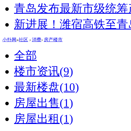
青岛发布最新市级统筹
新进展！潍宿高铁至青
小扑网
»
社区
›
消费
›
房产楼市
全部
楼市资讯
(9)
最新楼盘
(10)
房屋出售
(1)
房屋出租
(1)