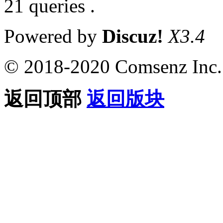
21 queries .
Powered by
Discuz!
X3.4
© 2018-2020 Comsenz Inc.
返回顶部
返回版块