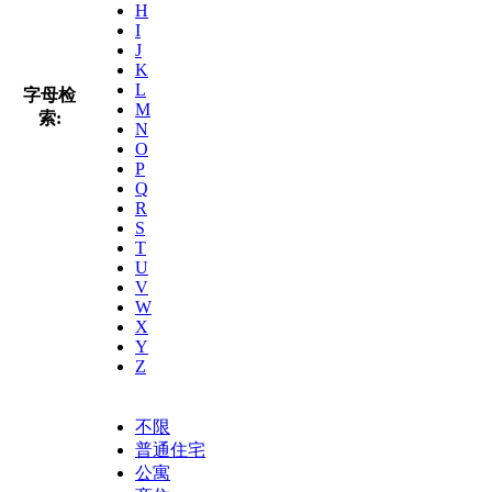
H
I
J
K
L
字母检
M
索:
N
O
P
Q
R
S
T
U
V
W
X
Y
Z
不限
普通住宅
公寓