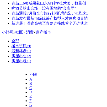
青岛116项成果获山东省科学技术奖，数量创
啤酒节崂山会场：没有围墙的“会客厅”
青岛通报7月份全市旅行社投诉情况，涉及这1
青岛发布最新市级统筹产权型人才住房项目情
新进展！潍宿高铁至青岛连接线首个无砟轨道
小扑网
»
社区
›
消费
›
房产楼市
全部
楼市资讯
(9)
最新楼盘
(1)
房屋出售
(2)
房屋出租
(1)
不限
A
B
C
D
E
F
G