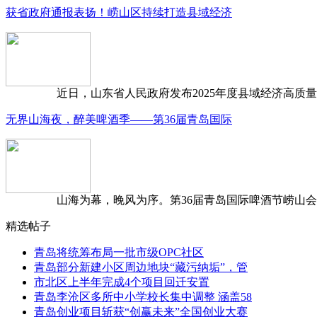
获省政府通报表扬！崂山区持续打造县域经济
近日，山东省人民政府发布2025年度县域经济高质量发
无界山海夜，醉美啤酒季——第36届青岛国际
山海为幕，晚风为序。第36届青岛国际啤酒节崂山会场，
精选帖子
青岛将统筹布局一批市级OPC社区
青岛部分新建小区周边地块“藏污纳垢”，管
市北区上半年完成4个项目回迁安置
青岛李沧区多所中小学校长集中调整 涵盖58
青岛创业项目斩获“创赢未来”全国创业大赛