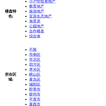
小户型投资地产
教育地产
楼盘特
旅游地产
色:
宜居生态地产
海景房
公园地产
合作楼盘
综合体
不限
市南区
市北区
四方区
李沧区
所在区
崂山区
域:
黄岛区
城阳区
即墨市
胶州市
平度市
莱西市