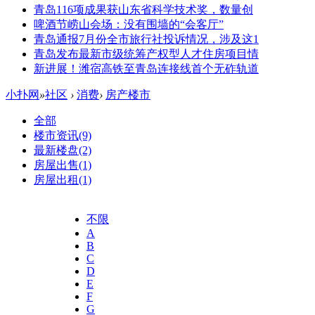
青岛116项成果获山东省科学技术奖，数量创
啤酒节崂山会场：没有围墙的“会客厅”
青岛通报7月份全市旅行社投诉情况，涉及这1
青岛发布最新市级统筹产权型人才住房项目情
新进展！潍宿高铁至青岛连接线首个无砟轨道
小扑网
»
社区
›
消费
›
房产楼市
全部
楼市资讯
(9)
最新楼盘
(2)
房屋出售
(1)
房屋出租
(1)
不限
A
B
C
D
E
F
G