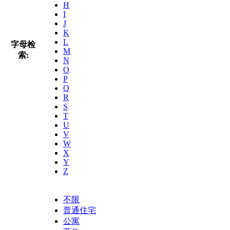
H
I
J
K
L
字母检
M
索:
N
O
P
Q
R
S
T
U
V
W
X
Y
Z
不限
普通住宅
公寓