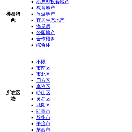
小户型投资地产
教育地产
楼盘特
旅游地产
色:
宜居生态地产
海景房
公园地产
合作楼盘
综合体
不限
市南区
市北区
四方区
李沧区
所在区
崂山区
域:
黄岛区
城阳区
即墨市
胶州市
平度市
莱西市