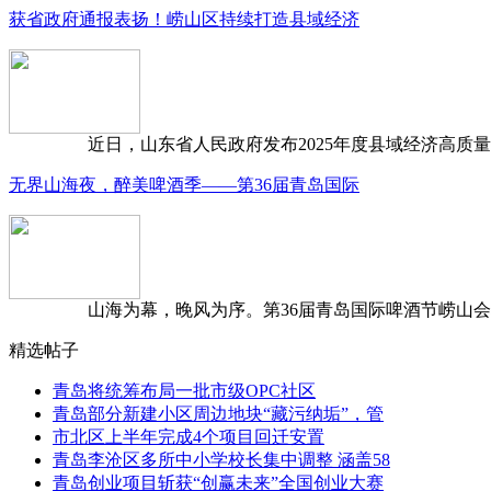
获省政府通报表扬！崂山区持续打造县域经济
近日，山东省人民政府发布2025年度县域经济高质量发
无界山海夜，醉美啤酒季——第36届青岛国际
山海为幕，晚风为序。第36届青岛国际啤酒节崂山会场，
精选帖子
青岛将统筹布局一批市级OPC社区
青岛部分新建小区周边地块“藏污纳垢”，管
市北区上半年完成4个项目回迁安置
青岛李沧区多所中小学校长集中调整 涵盖58
青岛创业项目斩获“创赢未来”全国创业大赛