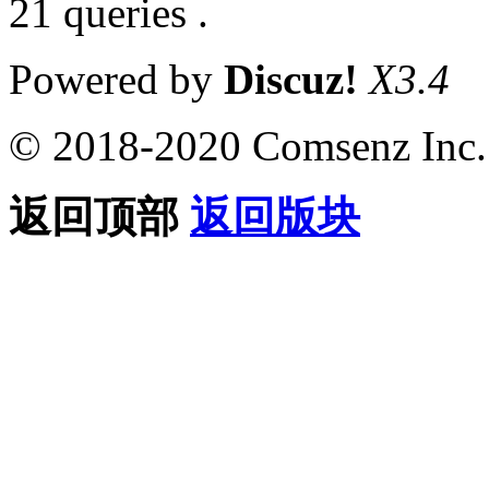
21 queries .
Powered by
Discuz!
X3.4
© 2018-2020 Comsenz Inc.
返回顶部
返回版块