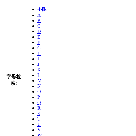
不限
A
B
C
D
E
F
G
H
I
J
K
L
字母检
M
索:
N
O
P
Q
R
S
T
U
V
W