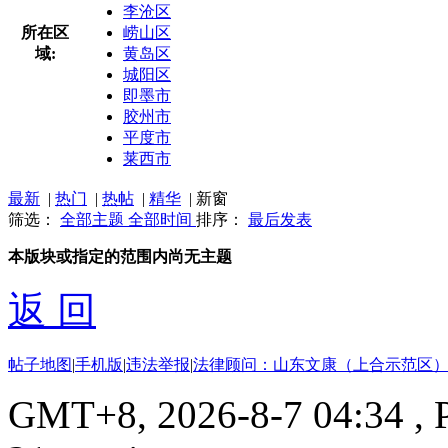
李沧区
所在区
崂山区
域:
黄岛区
城阳区
即墨市
胶州市
平度市
莱西市
最新
|
热门
|
热帖
|
精华
|
新窗
筛选：
全部主题
全部时间
排序：
最后发表
本版块或指定的范围内尚无主题
返 回
帖子地图
|
手机版
|
违法举报
|
法律顾问：山东文康（上合示范区）
GMT+8, 2026-8-7 04:34
, 